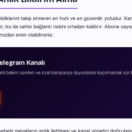
kliklerini takip etmenin en hızlı ve en güvenilir yoludur. K
nır; bu da sahte bağlantı riskini ortadan kaldırır. Abone say
ızdan emin olabilirsiniz.
elegram Kanalı
nlı bakım süreleri ve özel kampanya duyurularını kaçırmamak için kan
sebebi mesajların anlık iletilmesi ve kanal yönetici doğrula