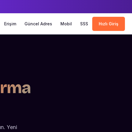
Erişim
Güncel Adres
Mobil
SSS
Hızlı Giriş
orma
ın. Yeni