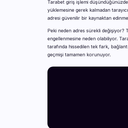
Tarabet giriş işlemi düşündüğünüzden 
yüklemesine gerek kalmadan tarayıcı
adresi güvenilir bir kaynaktan edinme
Peki neden adres sürekli değişiyor? 
engellenmesine neden olabiliyor. Ta
tarafında hissedilen tek fark, bağla
geçmişi tamamen korunuyor.