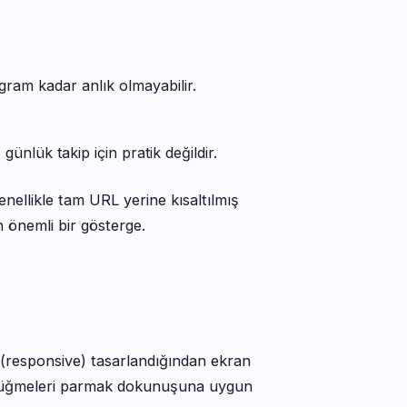
ram kadar anlık olmayabilir.
ünlük takip için pratik değildir.
genellikle tam URL yerine kısaltılmış
in önemli bir gösterge.
 (responsive) tasarlandığından ekran
n düğmeleri parmak dokunuşuna uygun