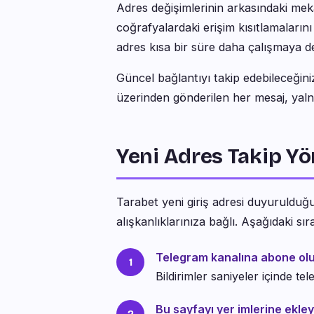
Adres değişimlerinin arkasındaki meka
coğrafyalardaki erişim kısıtlamalarını
adres kısa bir süre daha çalışmaya d
Güncel bağlantıyı takip edebileceğini
üzerinden gönderilen her mesaj, yalnız
Yeni Adres Takip Yö
Tarabet yeni giriş adresi duyurulduğ
alışkanlıklarınıza bağlı. Aşağıdaki sı
Telegram kanalına abone olu
Bildirimler saniyeler içinde t
Bu sayfayı yer imlerine ekley