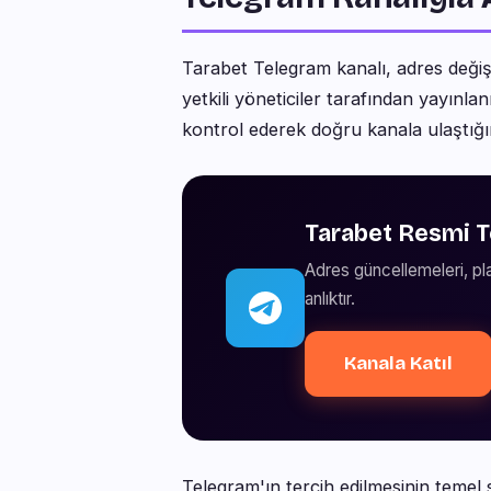
Tarabet Telegram kanalı, adres değişi
yetkili yöneticiler tarafından yayınla
kontrol ederek doğru kanala ulaştığın
Tarabet Resmi T
Adres güncellemeleri, pla
anlıktır.
Kanala Katıl
Telegram'ın tercih edilmesinin temel 