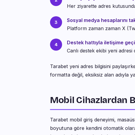
Her ziyarette adres kutusundak
Sosyal medya hesaplarını tak
Platform zaman zaman X (Twit
Destek hattıyla iletişime geçi
Canlı destek ekibi yeni adresi
Tarabet yeni adres bilgisini paylaşırk
formatta değil, eksiksiz alan adıyla y
Mobil Cihazlardan 
Tarabet mobil giriş deneyimi, masaü
boyutuna göre kendini otomatik ola