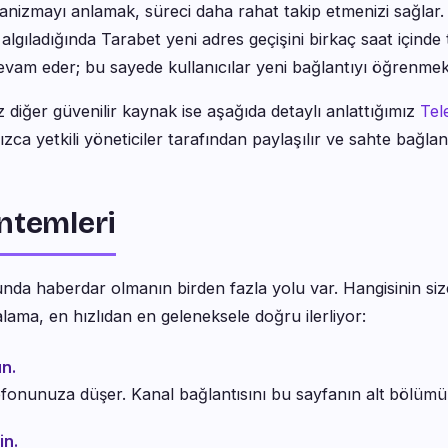
nizmayı anlamak, süreci daha rahat takip etmenizi sağlar. Al
 algıladığında Tarabet yeni adres geçişini birkaç saat içind
evam eder; bu sayede kullanıcılar yeni bağlantıyı öğrenmek 
z diğer güvenilir kaynak ise aşağıda detaylı anlattığımız
Tel
ca yetkili yöneticiler tarafından paylaşılır ve sahte bağlant
ntemleri
unda haberdar olmanın birden fazla yolu var. Hangisinin s
ralama, en hızlıdan en geleneksele doğru ilerliyor:
n.
elefonunuza düşer. Kanal bağlantısını bu sayfanın alt bölümün
in.