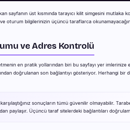
kan sayfanın üst kısmında tarayıcı kilit simgesini mutlaka ko
ir ve oturum bilgilerinizin üçüncü taraflarca okunamayacağın
rumu ve Adres Kontrolü
 etmenin en pratik yollarından biri bu sayfayı yer imleriniz
ından doğrulanan son bağlantıyı gösteriyor. Herhangi bir de
şılaştığınız sonuçların tümü güvenilir olmayabilir. Tarabet y
dan paylaşır. Üçüncü taraf sitelerdeki bağlantıları doğrul