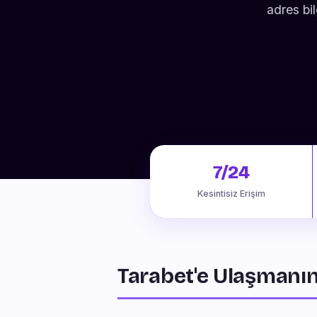
adres bil
7/24
Kesintisiz Erişim
Tarabet'e Ulaşmanın