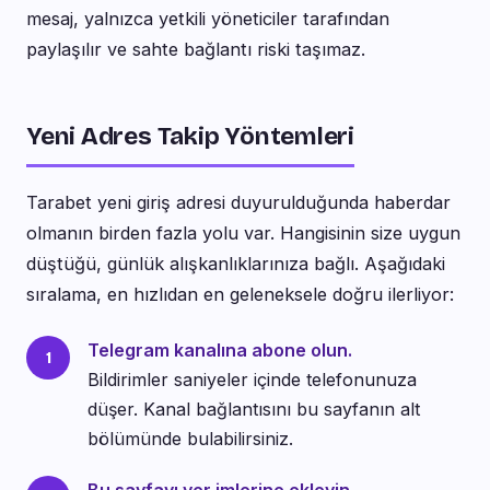
mesaj, yalnızca yetkili yöneticiler tarafından
paylaşılır ve sahte bağlantı riski taşımaz.
Yeni Adres Takip Yöntemleri
Tarabet yeni giriş adresi duyurulduğunda haberdar
olmanın birden fazla yolu var. Hangisinin size uygun
düştüğü, günlük alışkanlıklarınıza bağlı. Aşağıdaki
sıralama, en hızlıdan en geleneksele doğru ilerliyor:
Telegram kanalına abone olun.
Bildirimler saniyeler içinde telefonunuza
düşer. Kanal bağlantısını bu sayfanın alt
bölümünde bulabilirsiniz.