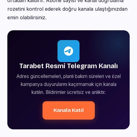
ortadan kaldırır. Abone sayısı ve kanal doğrulama
rozetini kontrol ederek doğru kanala ulaştığınızdan
emin olabilirsiniz.
Tarabet Resmi Telegram Kanalı
Adres güncellemeleri, planlı bakım süreleri ve özel
kampanya duyurularını kaçırmamak için kanala
katılın. Bildirimler ücretsiz ve anlıktır.
Kanala Katıl