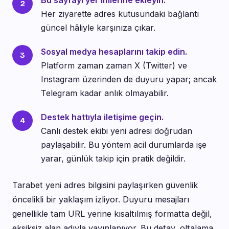
Bu sayfayı yer imlerine ekleyin.
Her ziyarette adres kutusundaki bağlantı
güncel hâliyle karşınıza çıkar.
Sosyal medya hesaplarını takip edin.
Platform zaman zaman X (Twitter) ve
Instagram üzerinden de duyuru yapar; ancak
Telegram kadar anlık olmayabilir.
Destek hattıyla iletişime geçin.
Canlı destek ekibi yeni adresi doğrudan
paylaşabilir. Bu yöntem acil durumlarda işe
yarar, günlük takip için pratik değildir.
Tarabet yeni adres bilgisini paylaşırken güvenlik
öncelikli bir yaklaşım izliyor. Duyuru mesajları
genellikle tam URL yerine kısaltılmış formatta değil,
eksiksiz alan adıyla yayınlanıyor. Bu detay, oltalama