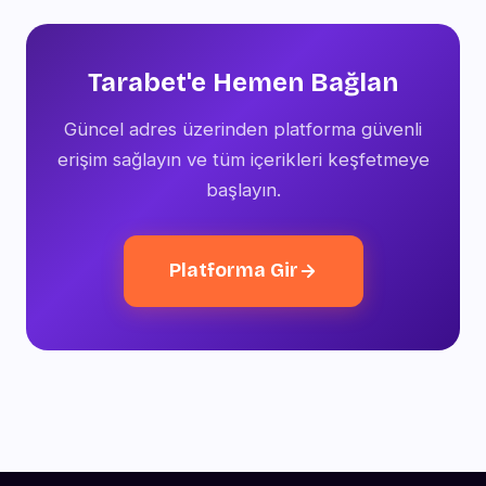
giriş yapabilirsiniz. Aktif oturumlarınızı profil
panelinden takip etmeniz güvenliğiniz
açısından faydalıdır.
Tarabet'e Hemen Bağlan
Güncel adres üzerinden platforma güvenli
erişim sağlayın ve tüm içerikleri keşfetmeye
başlayın.
Platforma Gir