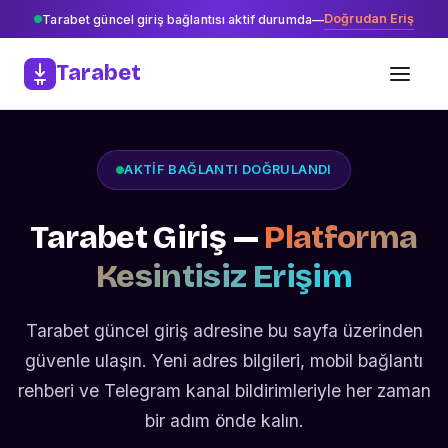
Doğrudan Eriş
Tarabet güncel giriş bağlantısı aktif durumda
—
Tarabet
AKTIF BAĞLANTI DOĞRULANDI
Tarabet Giriş —
Platforma
Kesintisiz Erişim
Tarabet güncel giriş adresine bu sayfa üzerinden
güvenle ulaşın. Yeni adres bilgileri, mobil bağlantı
rehberi ve Telegram kanal bildirimleriyle her zaman
bir adım önde kalın.