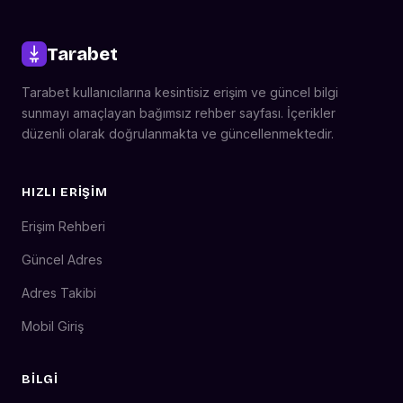
Tarabet
Tarabet kullanıcılarına kesintisiz erişim ve güncel bilgi
sunmayı amaçlayan bağımsız rehber sayfası. İçerikler
düzenli olarak doğrulanmakta ve güncellenmektedir.
HIZLI ERIŞIM
Erişim Rehberi
Güncel Adres
Adres Takibi
Mobil Giriş
BILGI