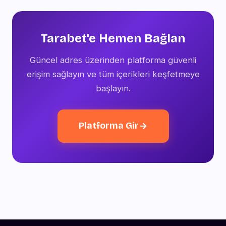
giriş yapabilirsiniz. Aktif oturumlarınızı profil
panelinden takip etmeniz güvenliğiniz
açısından faydalıdır.
Tarabet'e Hemen Bağlan
Güncel adres üzerinden platforma güvenli
erişim sağlayın ve tüm içerikleri keşfetmeye
başlayın.
Platforma Gir