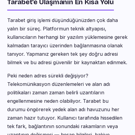
Tarabet'e Ulaşmanın En Kısa Yolu
Tarabet giriş işlemi düşündüğünüzden çok daha
yalın bir süreç. Platformun teknik altyapısı,
kullanıcıların herhangi bir yazılım yüklemesine gerek
kalmadan tarayıcı üzerinden bağlanmasına olanak
tanıyor. Yapmanız gereken tek şey doğru adresi
bilmek ve bu adresi güvenilir bir kaynaktan edinmek.
Peki neden adres sürekli değişiyor?
Telekomünikasyon düzenlemeleri ve alan adı
politikaları zaman zaman belirli uzantıların
engellenmesine neden olabiliyor. Tarabet bu
durumu öngörerek yedek alan adı havuzunu her
zaman hazır tutuyor. Kullanıcı tarafında hissedilen
tek fark, bağlantının sonundaki rakamların veya
uzantının değişmesi — hesap bilgileri, bakiye