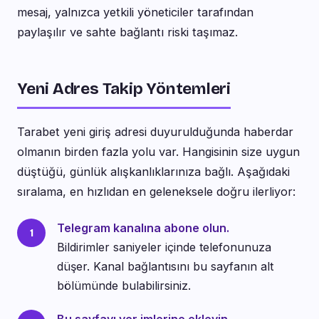
mesaj, yalnızca yetkili yöneticiler tarafından
paylaşılır ve sahte bağlantı riski taşımaz.
Yeni Adres Takip Yöntemleri
Tarabet yeni giriş adresi duyurulduğunda haberdar
olmanın birden fazla yolu var. Hangisinin size uygun
düştüğü, günlük alışkanlıklarınıza bağlı. Aşağıdaki
sıralama, en hızlıdan en geleneksele doğru ilerliyor:
Telegram kanalına abone olun.
Bildirimler saniyeler içinde telefonunuza
düşer. Kanal bağlantısını bu sayfanın alt
bölümünde bulabilirsiniz.