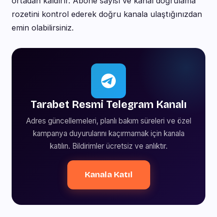
ortadan kaldırır. Abone sayısı ve kanal doğrulama
rozetini kontrol ederek doğru kanala ulaştığınızdan
emin olabilirsiniz.
Tarabet Resmi Telegram Kanalı
Adres güncellemeleri, planlı bakım süreleri ve özel
kampanya duyurularını kaçırmamak için kanala
katılın. Bildirimler ücretsiz ve anlıktır.
Kanala Katıl