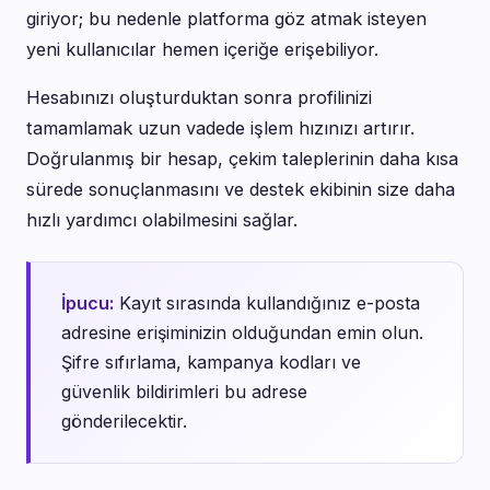
giriyor; bu nedenle platforma göz atmak isteyen
yeni kullanıcılar hemen içeriğe erişebiliyor.
Hesabınızı oluşturduktan sonra profilinizi
tamamlamak uzun vadede işlem hızınızı artırır.
Doğrulanmış bir hesap, çekim taleplerinin daha kısa
sürede sonuçlanmasını ve destek ekibinin size daha
hızlı yardımcı olabilmesini sağlar.
İpucu:
Kayıt sırasında kullandığınız e-posta
adresine erişiminizin olduğundan emin olun.
Şifre sıfırlama, kampanya kodları ve
güvenlik bildirimleri bu adrese
gönderilecektir.