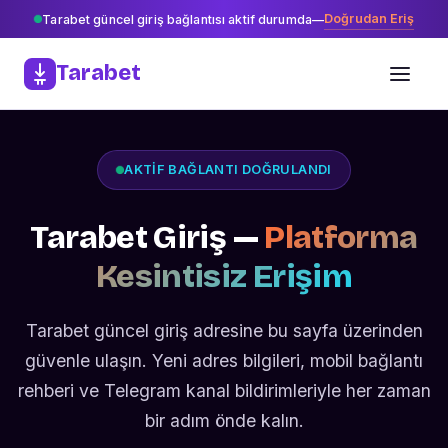
Doğrudan Eriş
Tarabet güncel giriş bağlantısı aktif durumda
—
Tarabet
AKTIF BAĞLANTI DOĞRULANDI
Tarabet Giriş —
Platforma
Kesintisiz Erişim
Tarabet güncel giriş adresine bu sayfa üzerinden
güvenle ulaşın. Yeni adres bilgileri, mobil bağlantı
rehberi ve Telegram kanal bildirimleriyle her zaman
bir adım önde kalın.