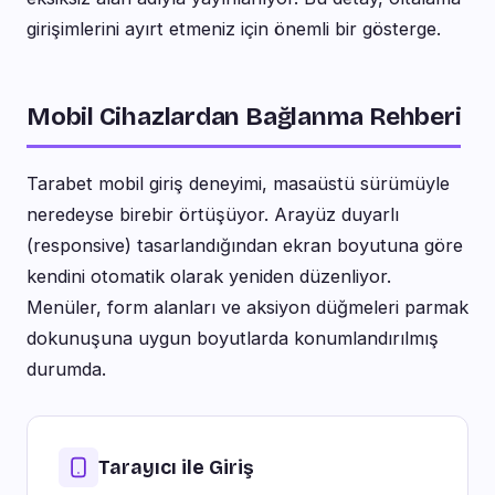
girişimlerini ayırt etmeniz için önemli bir gösterge.
Mobil Cihazlardan Bağlanma Rehberi
Tarabet mobil giriş deneyimi, masaüstü sürümüyle
neredeyse birebir örtüşüyor. Arayüz duyarlı
(responsive) tasarlandığından ekran boyutuna göre
kendini otomatik olarak yeniden düzenliyor.
Menüler, form alanları ve aksiyon düğmeleri parmak
dokunuşuna uygun boyutlarda konumlandırılmış
durumda.
Tarayıcı ile Giriş