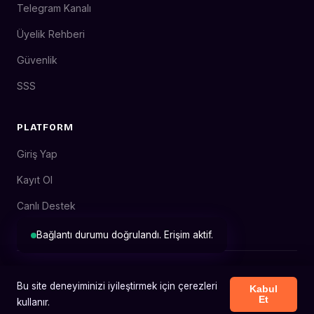
Telegram Kanalı
Üyelik Rehberi
Güvenlik
SSS
PLATFORM
Giriş Yap
Kayıt Ol
Canlı Destek
Bağlantı durumu doğrulandı. Erişim aktif.
© 2026 Tarabet. Tüm hakları saklıdır. 18+ Sorumlu oyun ilkeleri
Bu site deneyiminizi iyileştirmek için çerezleri
geçerlidir.
Kabul
Et
kullanır.
Son güncelleme: 19 Haziran 2026