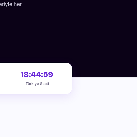
eriyle her
18:45:00
Türkiye Saati