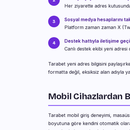
Her ziyarette adres kutusundak
Sosyal medya hesaplarını tak
Platform zaman zaman X (Twit
Destek hattıyla iletişime geçi
Canlı destek ekibi yeni adresi
Tarabet yeni adres bilgisini paylaşırk
formatta değil, eksiksiz alan adıyla y
Mobil Cihazlardan 
Tarabet mobil giriş deneyimi, masaü
boyutuna göre kendini otomatik ola