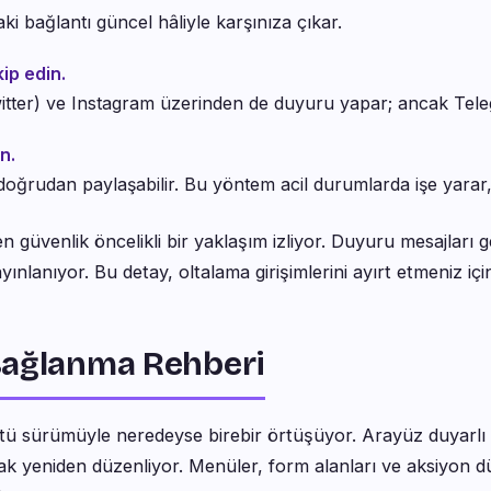
i bağlantı güncel hâliyle karşınıza çıkar.
ip edin.
ter) ve Instagram üzerinden de duyuru yapar; ancak Teleg
n.
 doğrudan paylaşabilir. Bu yöntem acil durumlarda işe yarar, g
en güvenlik öncelikli bir yaklaşım izliyor. Duyuru mesajları 
ayınlanıyor. Bu detay, oltalama girişimlerini ayırt etmeniz iç
Bağlanma Rehberi
stü sürümüyle neredeyse birebir örtüşüyor. Arayüz duyarlı
rak yeniden düzenliyor. Menüler, form alanları ve aksiyo