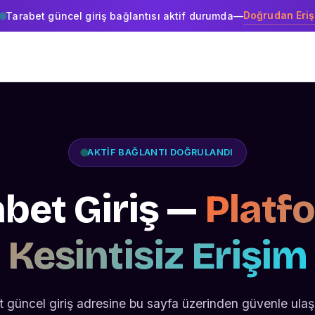
Doğrudan Eriş
Tarabet güncel giriş bağlantısı aktif durumda
—
AKTIF BAĞLANTI DOĞRULANDI
abet Giriş —
Platf
Kesintisiz Erişim
 güncel giriş adresine bu sayfa üzerinden güvenle ulaş