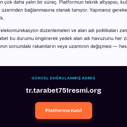
çok daha yalın bir süreç. Platformun teknik altyapısı, kull
 üzerinden bağlanmasına olanak tanıyor. Yapmanız gereke
k.
Telekomünikasyon düzenlemeleri ve alan adı politikaları zam
rabet bu durumu öngörerek yedek alan adı havuzunu her za
ntının sonundaki rakamların veya uzantının değişmesi — hes
GÜNCEL DOĞRULANMIŞ ADRES
tr.tarabet751resmi.org
Platforma Katıl