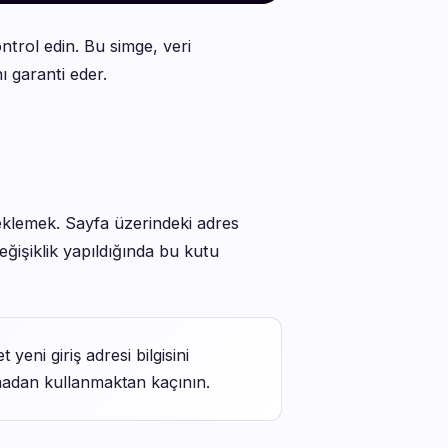
ntrol edin. Bu simge, veri
ı garanti eder.
e eklemek. Sayfa üzerindeki adres
ğişiklik yapıldığında bu kutu
eni giriş adresi bilgisini
amadan kullanmaktan kaçının.