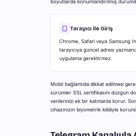
boyutlarda konumlandırılmış durumd
Tarayıcı ile Giriş
Chrome, Safari veya Samsung Int
tarayıcıya güncel adresi yazmanız 
uygulama gerektirmez.
Mobil bağlantıda dikkat edilmesi ger
sürümler SSL sertifikasını düzgün do
verilerinizi ek bir katmanla korur. So
cihazınızın biyometrik kilidiyle kor
Telegram Kanalıyla 