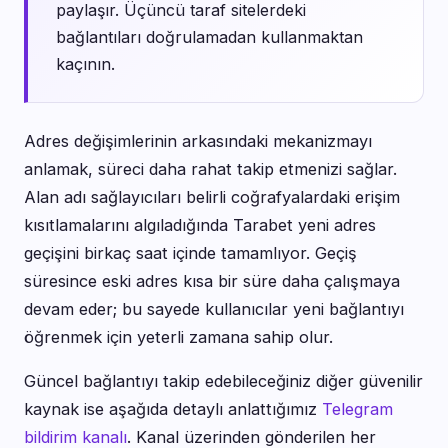
paylaşır. Üçüncü taraf sitelerdeki
bağlantıları doğrulamadan kullanmaktan
kaçının.
Adres değişimlerinin arkasındaki mekanizmayı
anlamak, süreci daha rahat takip etmenizi sağlar.
Alan adı sağlayıcıları belirli coğrafyalardaki erişim
kısıtlamalarını algıladığında Tarabet yeni adres
geçişini birkaç saat içinde tamamlıyor. Geçiş
süresince eski adres kısa bir süre daha çalışmaya
devam eder; bu sayede kullanıcılar yeni bağlantıyı
öğrenmek için yeterli zamana sahip olur.
Güncel bağlantıyı takip edebileceğiniz diğer güvenilir
kaynak ise aşağıda detaylı anlattığımız
Telegram
bildirim kanalı
. Kanal üzerinden gönderilen her