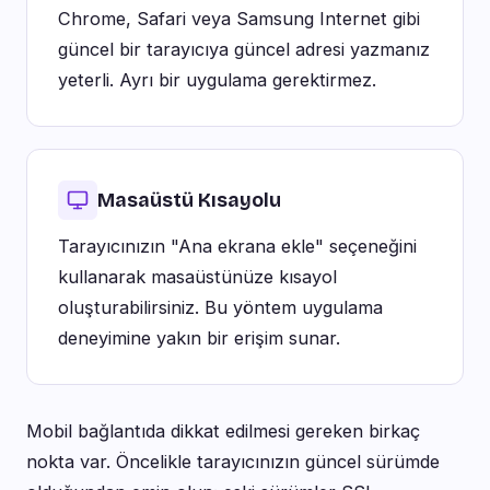
Chrome, Safari veya Samsung Internet gibi
güncel bir tarayıcıya güncel adresi yazmanız
yeterli. Ayrı bir uygulama gerektirmez.
Masaüstü Kısayolu
Tarayıcınızın "Ana ekrana ekle" seçeneğini
kullanarak masaüstünüze kısayol
oluşturabilirsiniz. Bu yöntem uygulama
deneyimine yakın bir erişim sunar.
Mobil bağlantıda dikkat edilmesi gereken birkaç
nokta var. Öncelikle tarayıcınızın güncel sürümde