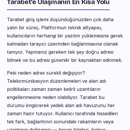
Tarabet'e Ulaşmanın En Kısa Yolu
Tarabet giriş işlemi düşündüğünüzden çok daha
yalın bir süreç. Platformun teknik altyapısı,
kullanıcıların herhangi bir yazılım yüklemesine gerek
kalmadan tarayıcı üzerinden bağlanmasına olanak
tanıyor. Yapmanız gereken tek şey doğru adresi
bilmek ve bu adresi güvenilir bir kaynaktan edinmek.
Peki neden adres sürekli değişiyor?
Telekomünikasyon düzenlemeleri ve alan adı
politikaları zaman zaman belirli uzantıların
engellenmesine neden olabiliyor. Tarabet bu
durumu öngörerek yedek alan adı havuzunu her
zaman hazır tutuyor. Kullanıcı tarafında hissedilen
tek fark, bağlantının sonundaki rakamların veya
uzantının değişmesi — hesap bilgileri, bakiye