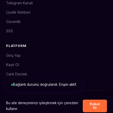
Telegram Kanalı
Üyelik Rehberi
Güvenlik
SSS
PLATFORM
Giriş Yap
Kayıt Ol
Canlı Destek
Bağlantı durumu doğrulandı. Erişim aktif.
© 2026 Tarabet. Tüm hakları saklıdır. 18+ Sorumlu oyun ilkeleri
Bu site deneyiminizi iyileştirmek için çerezleri
geçerlidir.
Kabul
Et
kullanır.
Son güncelleme: 19 Haziran 2026