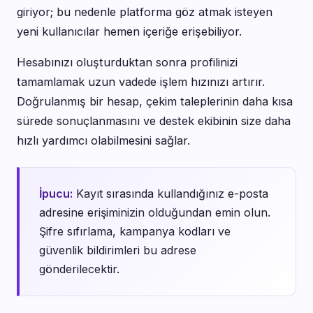
giriyor; bu nedenle platforma göz atmak isteyen
yeni kullanıcılar hemen içeriğe erişebiliyor.
Hesabınızı oluşturduktan sonra profilinizi
tamamlamak uzun vadede işlem hızınızı artırır.
Doğrulanmış bir hesap, çekim taleplerinin daha kısa
sürede sonuçlanmasını ve destek ekibinin size daha
hızlı yardımcı olabilmesini sağlar.
İpucu:
Kayıt sırasında kullandığınız e-posta
adresine erişiminizin olduğundan emin olun.
Şifre sıfırlama, kampanya kodları ve
güvenlik bildirimleri bu adrese
gönderilecektir.