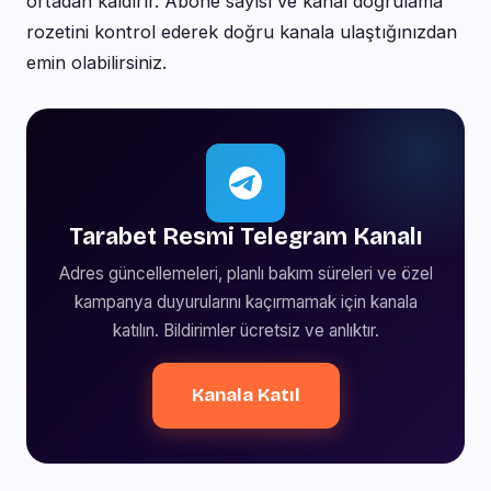
ortadan kaldırır. Abone sayısı ve kanal doğrulama
rozetini kontrol ederek doğru kanala ulaştığınızdan
emin olabilirsiniz.
Tarabet Resmi Telegram Kanalı
Adres güncellemeleri, planlı bakım süreleri ve özel
kampanya duyurularını kaçırmamak için kanala
katılın. Bildirimler ücretsiz ve anlıktır.
Kanala Katıl