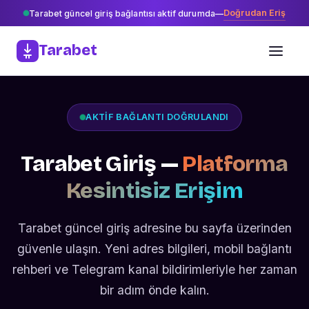
Doğrudan Eriş
Tarabet güncel giriş bağlantısı aktif durumda
—
Tarabet
AKTIF BAĞLANTI DOĞRULANDI
Tarabet Giriş —
Platforma
Kesintisiz Erişim
Tarabet güncel giriş adresine bu sayfa üzerinden
güvenle ulaşın. Yeni adres bilgileri, mobil bağlantı
rehberi ve Telegram kanal bildirimleriyle her zaman
bir adım önde kalın.