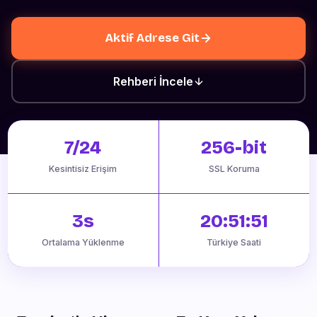
Aktif Adrese Git
Rehberi İncele
7/24
256-bit
Kesintisiz Erişim
SSL Koruma
3s
20:51:52
Ortalama Yüklenme
Türkiye Saati