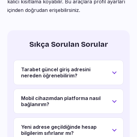
kalıcı kısıtlama koyabilir. Bu araçlara profil ayarları
içinden doğrudan erişebilirsiniz.
Sıkça Sorulan Sorular
Tarabet güncel giriş adresini
nereden öğrenebilirim?
Bu sayfadaki adres kutusu düzenli olarak
güncellenmektedir. Bunun yanı sıra Tarabet
Mobil cihazımdan platforma nasıl
bağlanırım?
Telegram kanalını takip ederek her yeni
bağlantı bildirimini anında alabilirsiniz. Kanal
Telefonunuzun varsayılan tarayıcısına güncel
duyuruları yalnızca yetkili yöneticiler
adresi girerek doğrudan erişebilirsiniz. Arayüz
Yeni adrese geçildiğinde hesap
tarafından paylaşılır.
bilgilerim sıfırlanır mı?
mobil uyumlu olduğundan ekstra uygulama