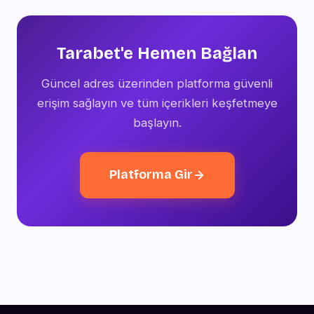
giriş yapabilirsiniz. Aktif oturumlarınızı profil
panelinden takip etmeniz güvenliğiniz
açısından faydalıdır.
Tarabet'e Hemen Bağlan
Güncel adres üzerinden platforma güvenli
erişim sağlayın ve tüm içerikleri keşfetmeye
başlayın.
Platforma Gir