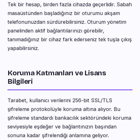
Tek bir hesap, birden fazla cihazda geçerlidir. Sabah
masaüstünden başladığınız bir oturumu akşam
telefonunuzdan sürdürebilirsiniz. Oturum yönetim
panelinden aktif bağlantılarınızı görebilir,
tanımadığınız bir cihaz fark ederseniz tek tuşla çıkış
yapabilirsiniz.
Koruma Katmanları ve Lisans
Bilgileri
Tarabet, kullanıcı verilerini 256-bit SSL/TLS
şifreleme protokolüyle koruma altına alıyor. Bu
şifreleme standardı bankacılık sektöründeki koruma
seviyesiyle eşdeğer ve bağlantınızın başından
sonuna kadar şifrelendiği anlamına geliyor.