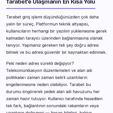
Tarabet'e Ulaşmanın En Kısa Yolu
Tarabet giriş işlemi düşündüğünüzden çok daha
yalın bir süreç. Platformun teknik altyapısı,
kullanıcıların herhangi bir yazılım yüklemesine gerek
kalmadan tarayıcı üzerinden bağlanmasına olanak
tanıyor. Yapmanız gereken tek şey doğru adresi
bilmek ve bu adresi güvenilir bir kaynaktan edinmek.
Peki neden adres sürekli değişiyor?
Telekomünikasyon düzenlemeleri ve alan adı
politikaları zaman zaman belirli uzantıların
engellenmesine neden olabiliyor. Tarabet bu
durumu öngörerek yedek alan adı havuzunu her
zaman hazır tutuyor. Kullanıcı tarafında hissedilen
tek fark, bağlantının sonundaki rakamların veya
uzantının değişmesi — hesap bilgileri, bakiye