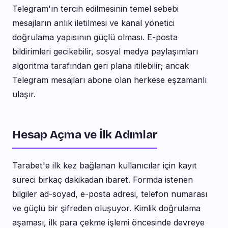
Telegram'ın tercih edilmesinin temel sebebi
mesajların anlık iletilmesi ve kanal yönetici
doğrulama yapısının güçlü olması. E-posta
bildirimleri gecikebilir, sosyal medya paylaşımları
algoritma tarafından geri plana itilebilir; ancak
Telegram mesajları abone olan herkese eşzamanlı
ulaşır.
Hesap Açma ve İlk Adımlar
Tarabet'e ilk kez bağlanan kullanıcılar için kayıt
süreci birkaç dakikadan ibaret. Formda istenen
bilgiler ad-soyad, e-posta adresi, telefon numarası
ve güçlü bir şifreden oluşuyor. Kimlik doğrulama
aşaması, ilk para çekme işlemi öncesinde devreye