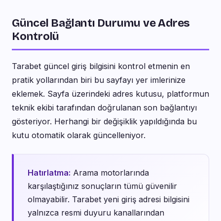
Güncel Bağlantı Durumu ve Adres
Kontrolü
Tarabet güncel giriş bilgisini kontrol etmenin en
pratik yollarından biri bu sayfayı yer imlerinize
eklemek. Sayfa üzerindeki adres kutusu, platformun
teknik ekibi tarafından doğrulanan son bağlantıyı
gösteriyor. Herhangi bir değişiklik yapıldığında bu
kutu otomatik olarak güncelleniyor.
Hatırlatma:
Arama motorlarında
karşılaştığınız sonuçların tümü güvenilir
olmayabilir. Tarabet yeni giriş adresi bilgisini
yalnızca resmi duyuru kanallarından