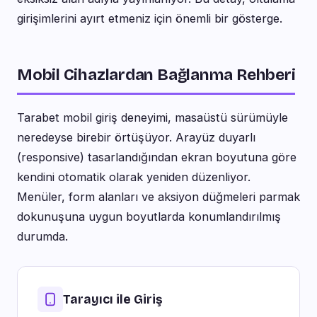
girişimlerini ayırt etmeniz için önemli bir gösterge.
Mobil Cihazlardan Bağlanma Rehberi
Tarabet mobil giriş deneyimi, masaüstü sürümüyle
neredeyse birebir örtüşüyor. Arayüz duyarlı
(responsive) tasarlandığından ekran boyutuna göre
kendini otomatik olarak yeniden düzenliyor.
Menüler, form alanları ve aksiyon düğmeleri parmak
dokunuşuna uygun boyutlarda konumlandırılmış
durumda.
Tarayıcı ile Giriş