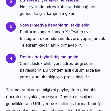
Bu sayfayı yer imlerine ekleyin.
Her ziyarette adres kutusundaki bağlantı
güncel hâliyle karşınıza çıkar.
Sosyal medya hesaplarını takip edin.
Platform zaman zaman X (Twitter) ve
Instagram üzerinden de duyuru yapar; ancak
Telegram kadar anlık olmayabilir.
Destek hattıyla iletişime geçin.
Canlı destek ekibi yeni adresi doğrudan
paylaşabilir. Bu yöntem acil durumlarda işe
yarar, günlük takip için pratik değildir.
Tarabet yeni adres bilgisini paylaşırken güvenlik
öncelikli bir yaklaşım izliyor. Duyuru mesajları
genellikle tam URL yerine kısaltılmış formatta değil,
eksiksiz alan adıyla yayınlanıyor. Bu detay, oltalama