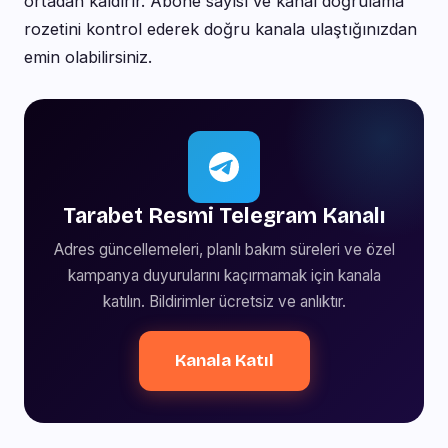
ortadan kaldırır. Abone sayısı ve kanal doğrulama
rozetini kontrol ederek doğru kanala ulaştığınızdan
emin olabilirsiniz.
Tarabet Resmi Telegram Kanalı
Adres güncellemeleri, planlı bakım süreleri ve özel
kampanya duyurularını kaçırmamak için kanala
katılın. Bildirimler ücretsiz ve anlıktır.
Kanala Katıl