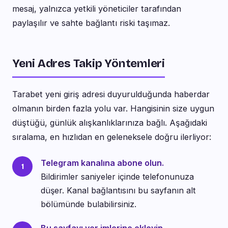
mesaj, yalnızca yetkili yöneticiler tarafından
paylaşılır ve sahte bağlantı riski taşımaz.
Yeni Adres Takip Yöntemleri
Tarabet yeni giriş adresi duyurulduğunda haberdar
olmanın birden fazla yolu var. Hangisinin size uygun
düştüğü, günlük alışkanlıklarınıza bağlı. Aşağıdaki
sıralama, en hızlıdan en geleneksele doğru ilerliyor:
Telegram kanalına abone olun.
Bildirimler saniyeler içinde telefonunuza
düşer. Kanal bağlantısını bu sayfanın alt
bölümünde bulabilirsiniz.