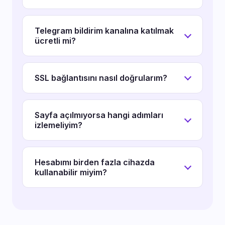
indirmeye gerek yoktur. Tarayıcının güncel
Adres değişiklikleri yalnızca alan adını etkiler.
sürümde olduğundan emin olmanız yeterli.
Bakiye, oyun geçmişi ve kişisel ayarlarınız
Telegram bildirim kanalına katılmak
ücretli mi?
sunucu tarafında saklanır. Yeni bağlantıyla
oturum açtığınızda tüm verileriniz olduğu gibi
Hayır, kanal tamamen ücretsiz ve herkese
karşınıza çıkar.
açık. Abone olduktan sonra adres
SSL bağlantısını nasıl doğrularım?
güncellemeleri, bakım süreleri ve kampanya
Tarayıcınızın adres çubuğundaki kilit
duyurularını anlık bildirimle alırsınız. Bildirimleri
simgesine bakın. Kilit görünüyorsa bağlantınız
istediğiniz zaman sessize alabilirsiniz.
Sayfa açılmıyorsa hangi adımları
izlemeliyim?
256-bit şifrelemeyle korunuyor demektir.
Simgeye tıklayarak sertifika detaylarını ve
DNS önbelleğinizi temizleyerek ve farklı bir
geçerlilik süresini inceleyebilirsiniz.
tarayıcıyla deneyerek başlayın. Sorun devam
Hesabımı birden fazla cihazda
kullanabilir miyim?
ederse internet sağlayıcınızın kısıtlama
uyguluyor olma olasılığını değerlendirip
Evet, hesabınız cihaza bağlı değildir.
Google DNS (8.8.8.8) veya Cloudflare DNS
Masaüstü bilgisayar, tablet ve telefon gibi
(1.1.1.1) gibi alternatif sunuculara geçebilirsiniz.
farklı cihazlardan aynı kullanıcı bilgilerinizle