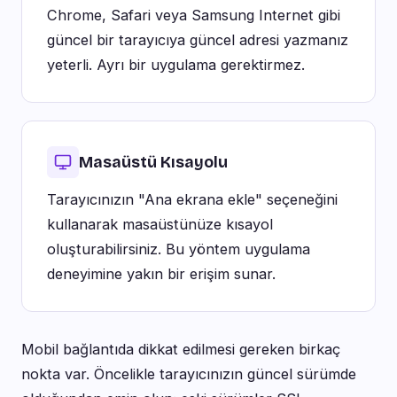
Chrome, Safari veya Samsung Internet gibi
güncel bir tarayıcıya güncel adresi yazmanız
yeterli. Ayrı bir uygulama gerektirmez.
Masaüstü Kısayolu
Tarayıcınızın "Ana ekrana ekle" seçeneğini
kullanarak masaüstünüze kısayol
oluşturabilirsiniz. Bu yöntem uygulama
deneyimine yakın bir erişim sunar.
Mobil bağlantıda dikkat edilmesi gereken birkaç
nokta var. Öncelikle tarayıcınızın güncel sürümde