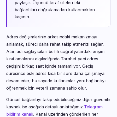
paylaşır. Üçüncü taraf sitelerdeki
bağlantıları doğrulamadan kullanmaktan
kaçının.
Adres değişimlerinin arkasındaki mekanizmayı
anlamak, süreci daha rahat takip etmenizi sağlar.
Alan adı sağlayıcıları belirli coğrafyalardaki erişim
kısıtlamalarını algıladığında Tarabet yeni adres
geçişini birkaç saat içinde tamamlıyor. Geçiş
süresince eski adres kısa bir süre daha çalışmaya
devam eder; bu sayede kullanıcılar yeni bağlantıyı
öğrenmek için yeterli zamana sahip olur.
Güncel bağlantıyı takip edebileceğiniz diğer güvenilir
kaynak ise aşağıda detaylı anlattığımız
Telegram
bildirim kanalı
. Kanal üzerinden gönderilen her