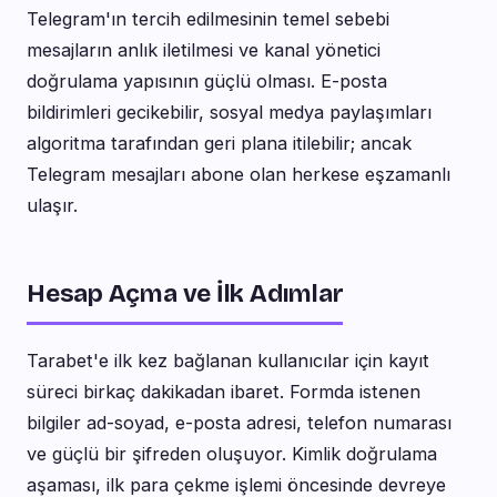
Telegram'ın tercih edilmesinin temel sebebi
mesajların anlık iletilmesi ve kanal yönetici
doğrulama yapısının güçlü olması. E-posta
bildirimleri gecikebilir, sosyal medya paylaşımları
algoritma tarafından geri plana itilebilir; ancak
Telegram mesajları abone olan herkese eşzamanlı
ulaşır.
Hesap Açma ve İlk Adımlar
Tarabet'e ilk kez bağlanan kullanıcılar için kayıt
süreci birkaç dakikadan ibaret. Formda istenen
bilgiler ad-soyad, e-posta adresi, telefon numarası
ve güçlü bir şifreden oluşuyor. Kimlik doğrulama
aşaması, ilk para çekme işlemi öncesinde devreye