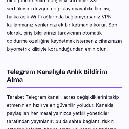
olduğundan emin olun; eski sürümler SSL
sertifikasını düzgün doğrulayamayabilir. İkincisi,
halka açık Wi-Fi ağlarında bağlanıyorsanız VPN
kullanmanız verilerinizi ek bir katmanla korur. Son
olarak, giriş bilgilerinizi tarayıcının otomatik
doldurma özelliğine kaydetmek isterseniz cihazınızın
biyometrik kilidiyle korunduğundan emin olun.
Telegram Kanalıyla Anlık Bildirim
Alma
Tarabet Telegram kanalı, adres değişikliklerini takip
etmenin en hızlı ve en güvenilir yoludur. Kanalda
paylaşılan her mesaj yalnızca yetkili yöneticiler
tarafından yayınlanır; bu da sahte bağlantı riskini