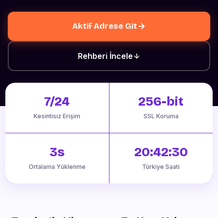
Aktif Adrese Git
Rehberi İncele
7/24
256-bit
Kesintisiz Erişim
SSL Koruma
3s
20:42:31
Ortalama Yüklenme
Türkiye Saati