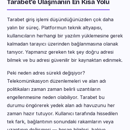
Tarabet'e Ulaşmanın En Kısa Yolu
Tarabet giriş işlemi düşündüğünüzden çok daha
yalın bir süreç. Platformun teknik altyapısı,
kullanıcıların herhangi bir yazılım yüklemesine gerek
kalmadan tarayıcı üzerinden bağlanmasına olanak
tanıyor. Yapmanız gereken tek şey doğru adresi
bilmek ve bu adresi güvenilir bir kaynaktan edinmek.
Peki neden adres sürekli değişiyor?
Telekomünikasyon düzenlemeleri ve alan adı
politikaları zaman zaman belirli uzantıların
engellenmesine neden olabiliyor. Tarabet bu
durumu öngörerek yedek alan adı havuzunu her
zaman hazır tutuyor. Kullanıcı tarafında hissedilen
tek fark, bağlantının sonundaki rakamların veya
uzantının değişmesi — hesap bilgileri, bakiye