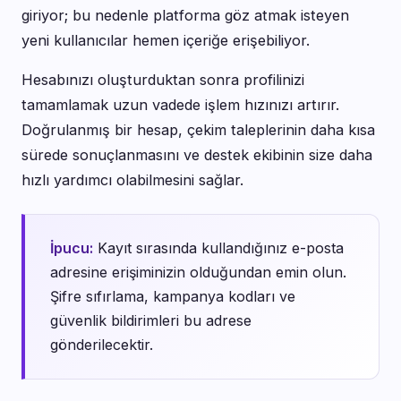
giriyor; bu nedenle platforma göz atmak isteyen
yeni kullanıcılar hemen içeriğe erişebiliyor.
Hesabınızı oluşturduktan sonra profilinizi
tamamlamak uzun vadede işlem hızınızı artırır.
Doğrulanmış bir hesap, çekim taleplerinin daha kısa
sürede sonuçlanmasını ve destek ekibinin size daha
hızlı yardımcı olabilmesini sağlar.
İpucu:
Kayıt sırasında kullandığınız e-posta
adresine erişiminizin olduğundan emin olun.
Şifre sıfırlama, kampanya kodları ve
güvenlik bildirimleri bu adrese
gönderilecektir.