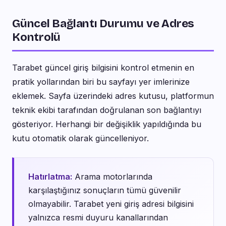
Güncel Bağlantı Durumu ve Adres
Kontrolü
Tarabet güncel giriş bilgisini kontrol etmenin en
pratik yollarından biri bu sayfayı yer imlerinize
eklemek. Sayfa üzerindeki adres kutusu, platformun
teknik ekibi tarafından doğrulanan son bağlantıyı
gösteriyor. Herhangi bir değişiklik yapıldığında bu
kutu otomatik olarak güncelleniyor.
Hatırlatma:
Arama motorlarında
karşılaştığınız sonuçların tümü güvenilir
olmayabilir. Tarabet yeni giriş adresi bilgisini
yalnızca resmi duyuru kanallarından