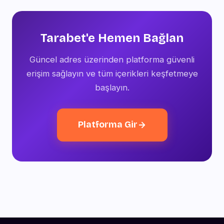
giriş yapabilirsiniz. Aktif oturumlarınızı profil
panelinden takip etmeniz güvenliğiniz
açısından faydalıdır.
Tarabet'e Hemen Bağlan
Güncel adres üzerinden platforma güvenli
erişim sağlayın ve tüm içerikleri keşfetmeye
başlayın.
Platforma Gir