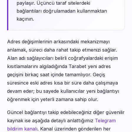
paylaşır. Üçüncü taraf sitelerdeki
bağlantıları doğrulamadan kullanmaktan
kaçının.
Adres değişimlerinin arkasındaki mekanizmayı
anlamak, süreci daha rahat takip etmenizi sağlar.
Alan adı sağlayıcıları belirli coğrafyalardaki erişim
kısıtlamalarını algıladığında Tarabet yeni adres
geçişini birkaç saat içinde tamamlıyor. Geçiş
süresince eski adres kısa bir süre daha çalışmaya
devam eder; bu sayede kullanıcılar yeni bağlantıyı
öğrenmek için yeterli zamana sahip olur.
Güncel bağlantıyı takip edebileceğiniz diğer güvenilir
kaynak ise aşağıda detaylı anlattığımız
Telegram
bildirim kanalı
. Kanal üzerinden gönderilen her