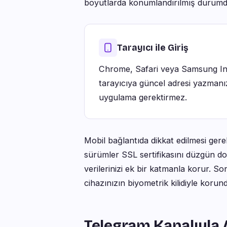
boyutlarda konumlandırılmış durumd
Tarayıcı ile Giriş
Chrome, Safari veya Samsung Int
tarayıcıya güncel adresi yazmanız 
uygulama gerektirmez.
Mobil bağlantıda dikkat edilmesi ger
sürümler SSL sertifikasını düzgün do
verilerinizi ek bir katmanla korur. So
cihazınızın biyometrik kilidiyle kor
Telegram Kanalıyla 