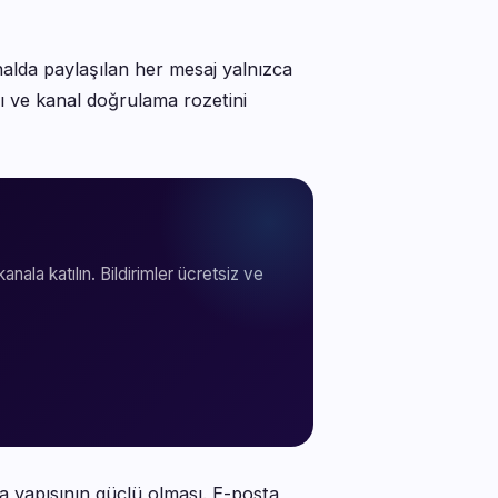
analda paylaşılan her mesaj yalnızca
ısı ve kanal doğrulama rozetini
ala katılın. Bildirimler ücretsiz ve
ma yapısının güçlü olması. E-posta