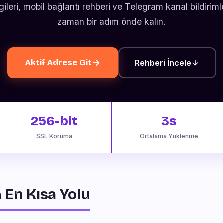
gileri, mobil bağlantı rehberi ve Telegram kanal bildiriml
zaman bir adım önde kalın.
Aktif Adrese Git
Rehberi İncele
256-bit
3s
SSL Koruma
Ortalama Yüklenme
 En Kısa Yolu