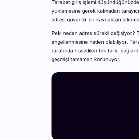
Tarabet giriş işlemi düşündüğünüzden 
yüklemesine gerek kalmadan tarayıcı
adresi güvenilir bir kaynaktan edinme
Peki neden adres sürekli değişiyor? 
engellenmesine neden olabiliyor. Ta
tarafında hissedilen tek fark, bağla
geçmişi tamamen korunuyor.