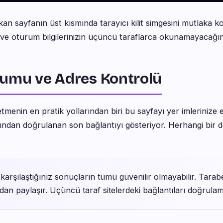
kan sayfanın üst kısmında tarayıcı kilit simgesini mutlaka ko
ir ve oturum bilgilerinizin üçüncü taraflarca okunamayacağın
rumu ve Adres Kontrolü
 etmenin en pratik yollarından biri bu sayfayı yer imleriniz
ından doğrulanan son bağlantıyı gösteriyor. Herhangi bir de
şılaştığınız sonuçların tümü güvenilir olmayabilir. Tarabet y
dan paylaşır. Üçüncü taraf sitelerdeki bağlantıları doğrul