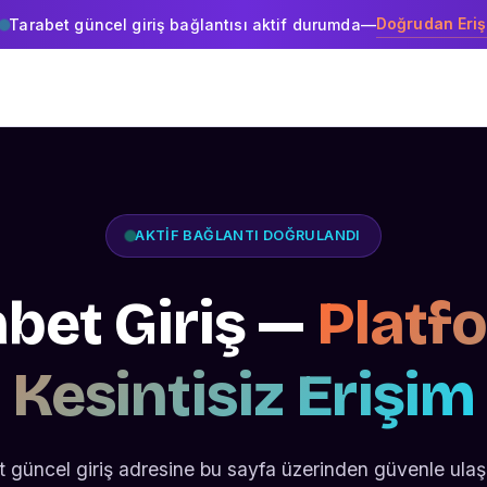
Doğrudan Eriş
Tarabet güncel giriş bağlantısı aktif durumda
—
AKTIF BAĞLANTI DOĞRULANDI
abet Giriş —
Platf
Kesintisiz Erişim
 güncel giriş adresine bu sayfa üzerinden güvenle ulaş