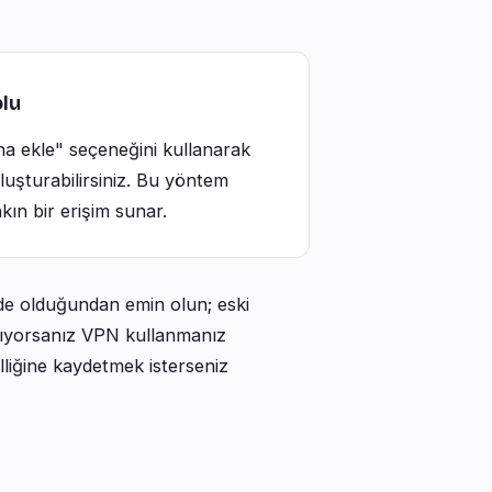
lu
na ekle" seçeneğini kullanarak
uşturabilirsiniz. Bu yöntem
ın bir erişim sunar.
mde olduğundan emin olun; eski
anıyorsanız VPN kullanmanız
elliğine kaydetmek isterseniz