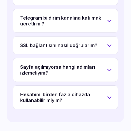
indirmeye gerek yoktur. Tarayıcının güncel
Adres değişiklikleri yalnızca alan adını etkiler.
sürümde olduğundan emin olmanız yeterli.
Bakiye, oyun geçmişi ve kişisel ayarlarınız
Telegram bildirim kanalına katılmak
ücretli mi?
sunucu tarafında saklanır. Yeni bağlantıyla
oturum açtığınızda tüm verileriniz olduğu gibi
Hayır, kanal tamamen ücretsiz ve herkese
karşınıza çıkar.
açık. Abone olduktan sonra adres
SSL bağlantısını nasıl doğrularım?
güncellemeleri, bakım süreleri ve kampanya
Tarayıcınızın adres çubuğundaki kilit
duyurularını anlık bildirimle alırsınız. Bildirimleri
simgesine bakın. Kilit görünüyorsa bağlantınız
istediğiniz zaman sessize alabilirsiniz.
Sayfa açılmıyorsa hangi adımları
izlemeliyim?
256-bit şifrelemeyle korunuyor demektir.
Simgeye tıklayarak sertifika detaylarını ve
DNS önbelleğinizi temizleyerek ve farklı bir
geçerlilik süresini inceleyebilirsiniz.
tarayıcıyla deneyerek başlayın. Sorun devam
Hesabımı birden fazla cihazda
kullanabilir miyim?
ederse internet sağlayıcınızın kısıtlama
uyguluyor olma olasılığını değerlendirip
Evet, hesabınız cihaza bağlı değildir.
Google DNS (8.8.8.8) veya Cloudflare DNS
Masaüstü bilgisayar, tablet ve telefon gibi
(1.1.1.1) gibi alternatif sunuculara geçebilirsiniz.
farklı cihazlardan aynı kullanıcı bilgilerinizle