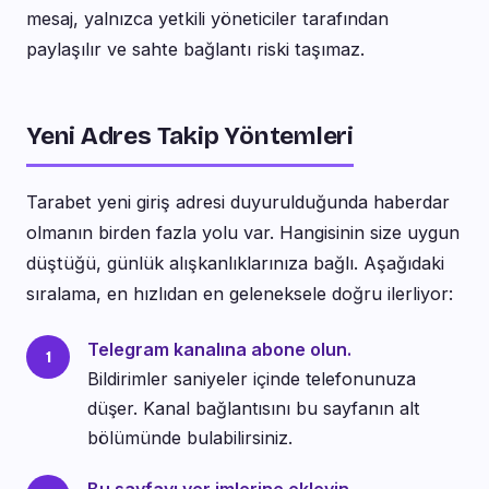
mesaj, yalnızca yetkili yöneticiler tarafından
paylaşılır ve sahte bağlantı riski taşımaz.
Yeni Adres Takip Yöntemleri
Tarabet yeni giriş adresi duyurulduğunda haberdar
olmanın birden fazla yolu var. Hangisinin size uygun
düştüğü, günlük alışkanlıklarınıza bağlı. Aşağıdaki
sıralama, en hızlıdan en geleneksele doğru ilerliyor:
Telegram kanalına abone olun.
Bildirimler saniyeler içinde telefonunuza
düşer. Kanal bağlantısını bu sayfanın alt
bölümünde bulabilirsiniz.