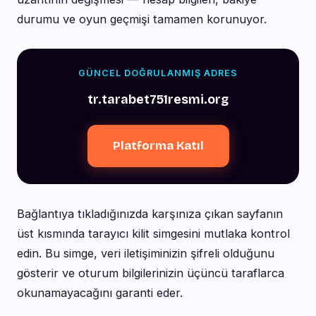
durumu ve oyun geçmişi tamamen korunuyor.
GÜNCEL DOĞRULANMIŞ ADRES
tr.tarabet751resmi.org
Platforma Katıl
Bağlantıya tıkladığınızda karşınıza çıkan sayfanın
üst kısmında tarayıcı kilit simgesini mutlaka kontrol
edin. Bu simge, veri iletişiminizin şifreli olduğunu
gösterir ve oturum bilgilerinizin üçüncü taraflarca
okunamayacağını garanti eder.