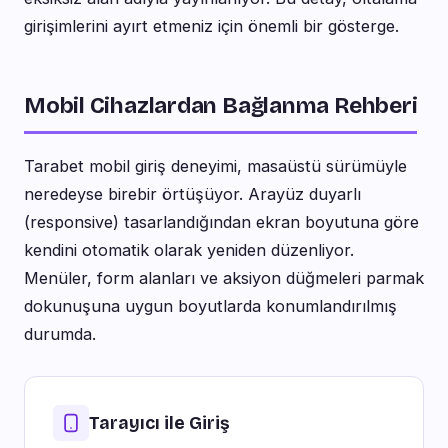
girişimlerini ayırt etmeniz için önemli bir gösterge.
Mobil Cihazlardan Bağlanma Rehberi
Tarabet mobil giriş deneyimi, masaüstü sürümüyle
neredeyse birebir örtüşüyor. Arayüz duyarlı
(responsive) tasarlandığından ekran boyutuna göre
kendini otomatik olarak yeniden düzenliyor.
Menüler, form alanları ve aksiyon düğmeleri parmak
dokunuşuna uygun boyutlarda konumlandırılmış
durumda.
Tarayıcı ile Giriş