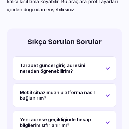
kalıcı kısıtlama koyabilir. Bu araçlara profil ayarları
içinden doğrudan erişebilirsiniz.
Sıkça Sorulan Sorular
Tarabet güncel giriş adresini
nereden öğrenebilirim?
Bu sayfadaki adres kutusu düzenli olarak
güncellenmektedir. Bunun yanı sıra Tarabet
Mobil cihazımdan platforma nasıl
bağlanırım?
Telegram kanalını takip ederek her yeni
bağlantı bildirimini anında alabilirsiniz. Kanal
Telefonunuzun varsayılan tarayıcısına güncel
duyuruları yalnızca yetkili yöneticiler
adresi girerek doğrudan erişebilirsiniz. Arayüz
Yeni adrese geçildiğinde hesap
tarafından paylaşılır.
bilgilerim sıfırlanır mı?
mobil uyumlu olduğundan ekstra uygulama