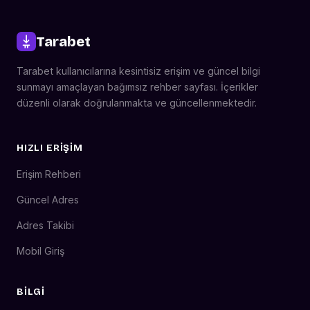
Tarabet
Tarabet kullanıcılarına kesintisiz erişim ve güncel bilgi
sunmayı amaçlayan bağımsız rehber sayfası. İçerikler
düzenli olarak doğrulanmakta ve güncellenmektedir.
HIZLI ERIŞIM
Erişim Rehberi
Güncel Adres
Adres Takibi
Mobil Giriş
BILGI