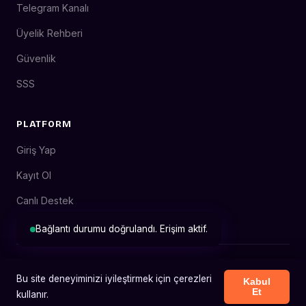
Telegram Kanalı
Üyelik Rehberi
Güvenlik
SSS
PLATFORM
Giriş Yap
Kayıt Ol
Canlı Destek
Bağlantı durumu doğrulandı. Erişim aktif.
© 2026 Tarabet. Tüm hakları saklıdır. 18+ Sorumlu oyun ilkeleri
Bu site deneyiminizi iyileştirmek için çerezleri
geçerlidir.
Kabul
Et
kullanır.
Son güncelleme: 19 Haziran 2026