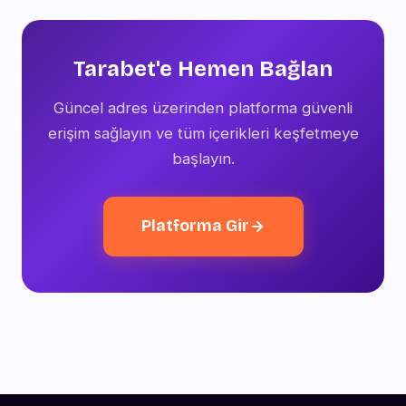
giriş yapabilirsiniz. Aktif oturumlarınızı profil
panelinden takip etmeniz güvenliğiniz
açısından faydalıdır.
Tarabet'e Hemen Bağlan
Güncel adres üzerinden platforma güvenli
erişim sağlayın ve tüm içerikleri keşfetmeye
başlayın.
Platforma Gir