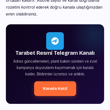
ortadan kaldırır. Abone sayısı ve kanal doğrulama
rozetini kontrol ederek doğru kanala ulaştığınızdan
emin olabilirsiniz.
Tarabet Resmi Telegram Kanalı
Adres güncellemeleri, planlı bakım süreleri ve özel
kampanya duyurularını kaçırmamak için kanala
katılın. Bildirimler ücretsiz ve anlıktır.
Kanala Katıl