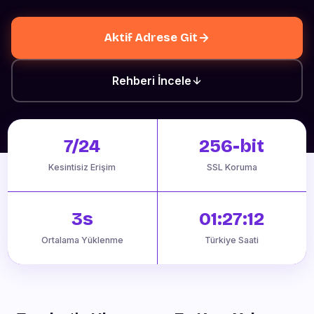
Aktif Adrese Git
Rehberi İncele
7/24
256-bit
Kesintisiz Erişim
SSL Koruma
3s
01:27:13
Ortalama Yüklenme
Türkiye Saati