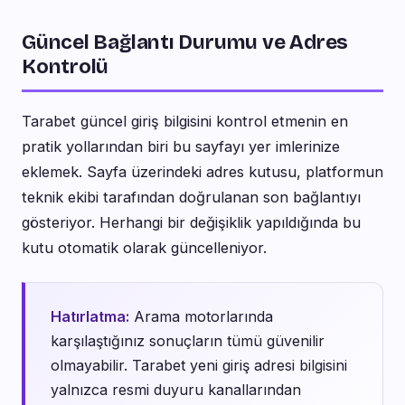
Güncel Bağlantı Durumu ve Adres
Kontrolü
Tarabet güncel giriş bilgisini kontrol etmenin en
pratik yollarından biri bu sayfayı yer imlerinize
eklemek. Sayfa üzerindeki adres kutusu, platformun
teknik ekibi tarafından doğrulanan son bağlantıyı
gösteriyor. Herhangi bir değişiklik yapıldığında bu
kutu otomatik olarak güncelleniyor.
Hatırlatma:
Arama motorlarında
karşılaştığınız sonuçların tümü güvenilir
olmayabilir. Tarabet yeni giriş adresi bilgisini
yalnızca resmi duyuru kanallarından