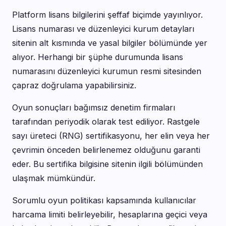
Platform lisans bilgilerini şeffaf biçimde yayınlıyor.
Lisans numarası ve düzenleyici kurum detayları
sitenin alt kısmında ve yasal bilgiler bölümünde yer
alıyor. Herhangi bir şüphe durumunda lisans
numarasını düzenleyici kurumun resmi sitesinden
çapraz doğrulama yapabilirsiniz.
Oyun sonuçları bağımsız denetim firmaları
tarafından periyodik olarak test ediliyor. Rastgele
sayı üreteci (RNG) sertifikasyonu, her elin veya her
çevrimin önceden belirlenemez olduğunu garanti
eder. Bu sertifika bilgisine sitenin ilgili bölümünden
ulaşmak mümkündür.
Sorumlu oyun politikası kapsamında kullanıcılar
harcama limiti belirleyebilir, hesaplarına geçici veya