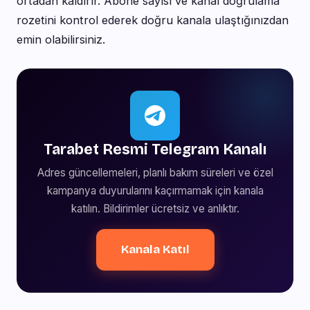
ortadan kaldırır. Abone sayısı ve kanal doğrulama
rozetini kontrol ederek doğru kanala ulaştığınızdan
emin olabilirsiniz.
Tarabet Resmi Telegram Kanalı
Adres güncellemeleri, planlı bakım süreleri ve özel
kampanya duyurularını kaçırmamak için kanala
katılın. Bildirimler ücretsiz ve anlıktır.
Kanala Katıl