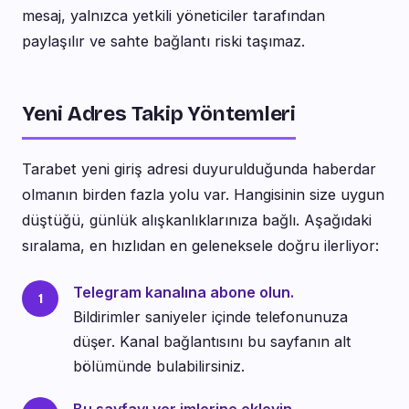
mesaj, yalnızca yetkili yöneticiler tarafından
paylaşılır ve sahte bağlantı riski taşımaz.
Yeni Adres Takip Yöntemleri
Tarabet yeni giriş adresi duyurulduğunda haberdar
olmanın birden fazla yolu var. Hangisinin size uygun
düştüğü, günlük alışkanlıklarınıza bağlı. Aşağıdaki
sıralama, en hızlıdan en geleneksele doğru ilerliyor:
Telegram kanalına abone olun.
Bildirimler saniyeler içinde telefonunuza
düşer. Kanal bağlantısını bu sayfanın alt
bölümünde bulabilirsiniz.