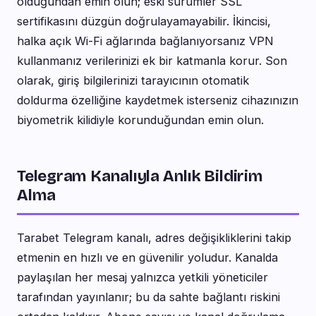
olduğundan emin olun; eski sürümler SSL
sertifikasını düzgün doğrulayamayabilir. İkincisi,
halka açık Wi-Fi ağlarında bağlanıyorsanız VPN
kullanmanız verilerinizi ek bir katmanla korur. Son
olarak, giriş bilgilerinizi tarayıcının otomatik
doldurma özelliğine kaydetmek isterseniz cihazınızın
biyometrik kilidiyle korunduğundan emin olun.
Telegram Kanalıyla Anlık Bildirim
Alma
Tarabet Telegram kanalı, adres değişikliklerini takip
etmenin en hızlı ve en güvenilir yoludur. Kanalda
paylaşılan her mesaj yalnızca yetkili yöneticiler
tarafından yayınlanır; bu da sahte bağlantı riskini