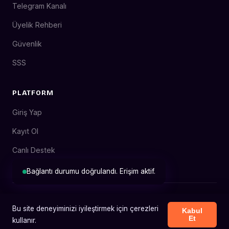
Telegram Kanalı
Üyelik Rehberi
Güvenlik
SSS
PLATFORM
Giriş Yap
Kayıt Ol
Canlı Destek
Bağlantı durumu doğrulandı. Erişim aktif.
© 2026 Tarabet. Tüm hakları saklıdır. 18+ Sorumlu oyun ilkeleri
Bu site deneyiminizi iyileştirmek için çerezleri
geçerlidir.
Kabul
Et
kullanır.
Son güncelleme: 19 Haziran 2026