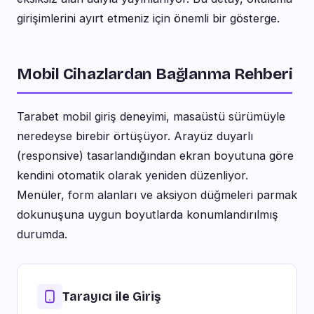
girişimlerini ayırt etmeniz için önemli bir gösterge.
Mobil Cihazlardan Bağlanma Rehberi
Tarabet mobil giriş deneyimi, masaüstü sürümüyle
neredeyse birebir örtüşüyor. Arayüz duyarlı
(responsive) tasarlandığından ekran boyutuna göre
kendini otomatik olarak yeniden düzenliyor.
Menüler, form alanları ve aksiyon düğmeleri parmak
dokunuşuna uygun boyutlarda konumlandırılmış
durumda.
Tarayıcı ile Giriş