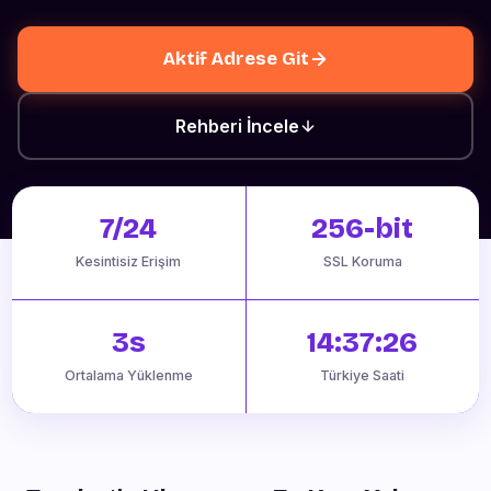
Aktif Adrese Git
Rehberi İncele
7/24
256-bit
Kesintisiz Erişim
SSL Koruma
3s
14:37:27
Ortalama Yüklenme
Türkiye Saati