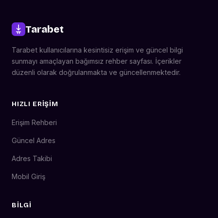
Tarabet
Tarabet kullanıcılarına kesintisiz erişim ve güncel bilgi
sunmayı amaçlayan bağımsız rehber sayfası. İçerikler
düzenli olarak doğrulanmakta ve güncellenmektedir.
HIZLI ERIŞIM
Erişim Rehberi
Güncel Adres
Adres Takibi
Mobil Giriş
BILGI