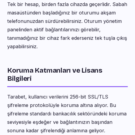
Tek bir hesap, birden fazla cihazda geçerlidir. Sabah
masaüstünden başladığınız bir oturumu akşam
telefonunuzdan sürdürebilirsiniz. Oturum yönetim
panelinden aktif bağlantılarınızı görebilir,
tanımadığınız bir cihaz fark ederseniz tek tuşla çıkış
yapabilirsiniz.
Koruma Katmanları ve Lisans
Bilgileri
Tarabet, kullanıcı verilerini 256-bit SSL/TLS
şifreleme protokolüyle koruma altına alıyor. Bu
şifreleme standardı bankacılık sektöründeki koruma
seviyesiyle eşdeğer ve bağlantınızın başından
sonuna kadar şifrelendiği anlamına geliyor.