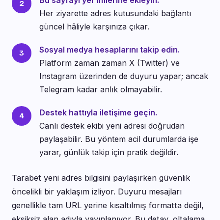
Bu sayfayı yer imlerine ekleyin.
Her ziyarette adres kutusundaki bağlantı
güncel hâliyle karşınıza çıkar.
Sosyal medya hesaplarını takip edin.
Platform zaman zaman X (Twitter) ve
Instagram üzerinden de duyuru yapar; ancak
Telegram kadar anlık olmayabilir.
Destek hattıyla iletişime geçin.
Canlı destek ekibi yeni adresi doğrudan
paylaşabilir. Bu yöntem acil durumlarda işe
yarar, günlük takip için pratik değildir.
Tarabet yeni adres bilgisini paylaşırken güvenlik
öncelikli bir yaklaşım izliyor. Duyuru mesajları
genellikle tam URL yerine kısaltılmış formatta değil,
eksiksiz alan adıyla yayınlanıyor. Bu detay, oltalama