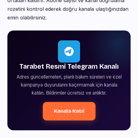
ortadan kaldırır. Abone sayısı ve kanal doğrulama
rozetini kontrol ederek doğru kanala ulaştığınızdan
emin olabilirsiniz.
Tarabet Resmi Telegram Kanalı
Adres güncellemeleri, planlı bakım süreleri ve özel
kampanya duyurularını kaçırmamak için kanala
katılın. Bildirimler ücretsiz ve anlıktır.
Kanala Katıl