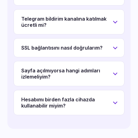
indirmeye gerek yoktur. Tarayıcının güncel
Adres değişiklikleri yalnızca alan adını etkiler.
sürümde olduğundan emin olmanız yeterli.
Bakiye, oyun geçmişi ve kişisel ayarlarınız
Telegram bildirim kanalına katılmak
ücretli mi?
sunucu tarafında saklanır. Yeni bağlantıyla
oturum açtığınızda tüm verileriniz olduğu gibi
Hayır, kanal tamamen ücretsiz ve herkese
karşınıza çıkar.
açık. Abone olduktan sonra adres
SSL bağlantısını nasıl doğrularım?
güncellemeleri, bakım süreleri ve kampanya
Tarayıcınızın adres çubuğundaki kilit
duyurularını anlık bildirimle alırsınız. Bildirimleri
simgesine bakın. Kilit görünüyorsa bağlantınız
istediğiniz zaman sessize alabilirsiniz.
Sayfa açılmıyorsa hangi adımları
izlemeliyim?
256-bit şifrelemeyle korunuyor demektir.
Simgeye tıklayarak sertifika detaylarını ve
DNS önbelleğinizi temizleyerek ve farklı bir
geçerlilik süresini inceleyebilirsiniz.
tarayıcıyla deneyerek başlayın. Sorun devam
Hesabımı birden fazla cihazda
kullanabilir miyim?
ederse internet sağlayıcınızın kısıtlama
uyguluyor olma olasılığını değerlendirip
Evet, hesabınız cihaza bağlı değildir.
Google DNS (8.8.8.8) veya Cloudflare DNS
Masaüstü bilgisayar, tablet ve telefon gibi
(1.1.1.1) gibi alternatif sunuculara geçebilirsiniz.
farklı cihazlardan aynı kullanıcı bilgilerinizle