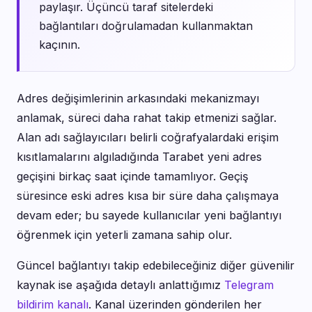
paylaşır. Üçüncü taraf sitelerdeki
bağlantıları doğrulamadan kullanmaktan
kaçının.
Adres değişimlerinin arkasındaki mekanizmayı
anlamak, süreci daha rahat takip etmenizi sağlar.
Alan adı sağlayıcıları belirli coğrafyalardaki erişim
kısıtlamalarını algıladığında Tarabet yeni adres
geçişini birkaç saat içinde tamamlıyor. Geçiş
süresince eski adres kısa bir süre daha çalışmaya
devam eder; bu sayede kullanıcılar yeni bağlantıyı
öğrenmek için yeterli zamana sahip olur.
Güncel bağlantıyı takip edebileceğiniz diğer güvenilir
kaynak ise aşağıda detaylı anlattığımız
Telegram
bildirim kanalı
. Kanal üzerinden gönderilen her