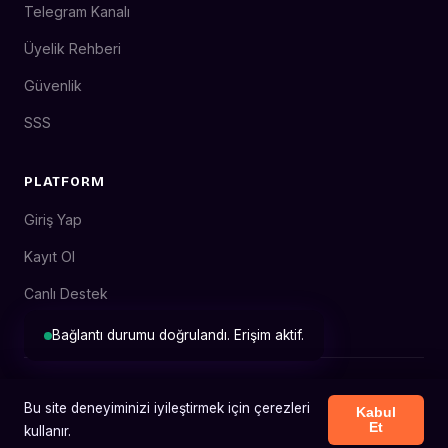
Telegram Kanalı
Üyelik Rehberi
Güvenlik
SSS
PLATFORM
Giriş Yap
Kayıt Ol
Canlı Destek
Bağlantı durumu doğrulandı. Erişim aktif.
© 2026 Tarabet. Tüm hakları saklıdır. 18+ Sorumlu oyun ilkeleri
Bu site deneyiminizi iyileştirmek için çerezleri
geçerlidir.
Kabul
Et
kullanır.
Son güncelleme: 19 Haziran 2026