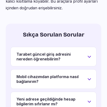
kalıcı kısıtlama koyabilir. Bu araçlara profil ayarları
içinden doğrudan erişebilirsiniz.
Sıkça Sorulan Sorular
Tarabet güncel giriş adresini
nereden öğrenebilirim?
Bu sayfadaki adres kutusu düzenli olarak
güncellenmektedir. Bunun yanı sıra Tarabet
Mobil cihazımdan platforma nasıl
bağlanırım?
Telegram kanalını takip ederek her yeni
bağlantı bildirimini anında alabilirsiniz. Kanal
Telefonunuzun varsayılan tarayıcısına güncel
duyuruları yalnızca yetkili yöneticiler
adresi girerek doğrudan erişebilirsiniz. Arayüz
Yeni adrese geçildiğinde hesap
tarafından paylaşılır.
bilgilerim sıfırlanır mı?
mobil uyumlu olduğundan ekstra uygulama