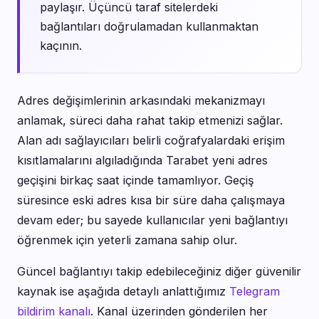
paylaşır. Üçüncü taraf sitelerdeki
bağlantıları doğrulamadan kullanmaktan
kaçının.
Adres değişimlerinin arkasındaki mekanizmayı
anlamak, süreci daha rahat takip etmenizi sağlar.
Alan adı sağlayıcıları belirli coğrafyalardaki erişim
kısıtlamalarını algıladığında Tarabet yeni adres
geçişini birkaç saat içinde tamamlıyor. Geçiş
süresince eski adres kısa bir süre daha çalışmaya
devam eder; bu sayede kullanıcılar yeni bağlantıyı
öğrenmek için yeterli zamana sahip olur.
Güncel bağlantıyı takip edebileceğiniz diğer güvenilir
kaynak ise aşağıda detaylı anlattığımız
Telegram
bildirim kanalı
. Kanal üzerinden gönderilen her