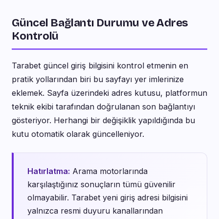
Güncel Bağlantı Durumu ve Adres
Kontrolü
Tarabet güncel giriş bilgisini kontrol etmenin en
pratik yollarından biri bu sayfayı yer imlerinize
eklemek. Sayfa üzerindeki adres kutusu, platformun
teknik ekibi tarafından doğrulanan son bağlantıyı
gösteriyor. Herhangi bir değişiklik yapıldığında bu
kutu otomatik olarak güncelleniyor.
Hatırlatma:
Arama motorlarında
karşılaştığınız sonuçların tümü güvenilir
olmayabilir. Tarabet yeni giriş adresi bilgisini
yalnızca resmi duyuru kanallarından