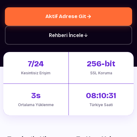
Aktif Adrese Git
Rehberi İncele
7/24
256-bit
Kesintisiz Erişim
SSL Koruma
3s
08:10:32
Ortalama Yüklenme
Türkiye Saati