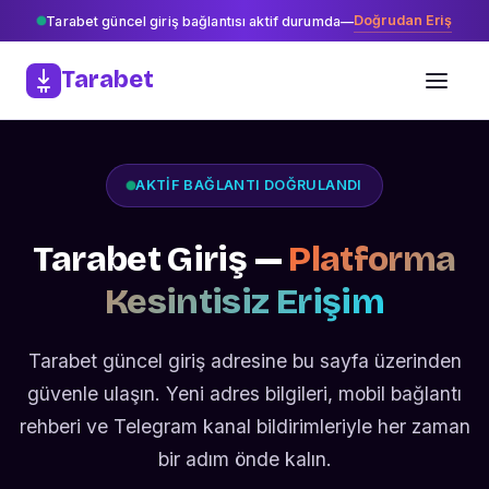
Doğrudan Eriş
Tarabet güncel giriş bağlantısı aktif durumda
—
Tarabet
AKTIF BAĞLANTI DOĞRULANDI
Tarabet Giriş —
Platforma
Kesintisiz Erişim
Tarabet güncel giriş adresine bu sayfa üzerinden
güvenle ulaşın. Yeni adres bilgileri, mobil bağlantı
rehberi ve Telegram kanal bildirimleriyle her zaman
bir adım önde kalın.