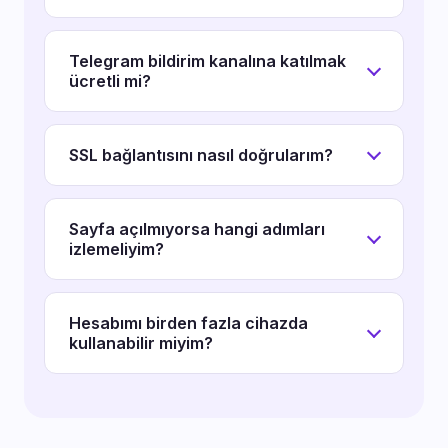
indirmeye gerek yoktur. Tarayıcının güncel
Adres değişiklikleri yalnızca alan adını etkiler.
sürümde olduğundan emin olmanız yeterli.
Bakiye, oyun geçmişi ve kişisel ayarlarınız
Telegram bildirim kanalına katılmak
ücretli mi?
sunucu tarafında saklanır. Yeni bağlantıyla
oturum açtığınızda tüm verileriniz olduğu gibi
Hayır, kanal tamamen ücretsiz ve herkese
karşınıza çıkar.
açık. Abone olduktan sonra adres
SSL bağlantısını nasıl doğrularım?
güncellemeleri, bakım süreleri ve kampanya
Tarayıcınızın adres çubuğundaki kilit
duyurularını anlık bildirimle alırsınız. Bildirimleri
simgesine bakın. Kilit görünüyorsa bağlantınız
istediğiniz zaman sessize alabilirsiniz.
Sayfa açılmıyorsa hangi adımları
izlemeliyim?
256-bit şifrelemeyle korunuyor demektir.
Simgeye tıklayarak sertifika detaylarını ve
DNS önbelleğinizi temizleyerek ve farklı bir
geçerlilik süresini inceleyebilirsiniz.
tarayıcıyla deneyerek başlayın. Sorun devam
Hesabımı birden fazla cihazda
kullanabilir miyim?
ederse internet sağlayıcınızın kısıtlama
uyguluyor olma olasılığını değerlendirip
Evet, hesabınız cihaza bağlı değildir.
Google DNS (8.8.8.8) veya Cloudflare DNS
Masaüstü bilgisayar, tablet ve telefon gibi
(1.1.1.1) gibi alternatif sunuculara geçebilirsiniz.
farklı cihazlardan aynı kullanıcı bilgilerinizle