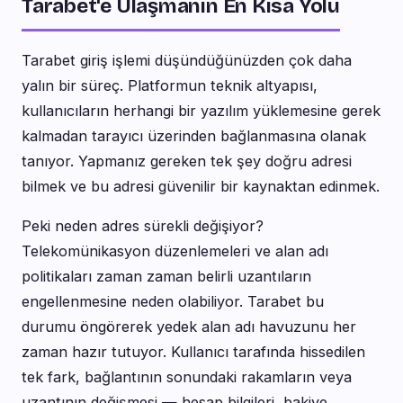
Tarabet'e Ulaşmanın En Kısa Yolu
Tarabet giriş işlemi düşündüğünüzden çok daha
yalın bir süreç. Platformun teknik altyapısı,
kullanıcıların herhangi bir yazılım yüklemesine gerek
kalmadan tarayıcı üzerinden bağlanmasına olanak
tanıyor. Yapmanız gereken tek şey doğru adresi
bilmek ve bu adresi güvenilir bir kaynaktan edinmek.
Peki neden adres sürekli değişiyor?
Telekomünikasyon düzenlemeleri ve alan adı
politikaları zaman zaman belirli uzantıların
engellenmesine neden olabiliyor. Tarabet bu
durumu öngörerek yedek alan adı havuzunu her
zaman hazır tutuyor. Kullanıcı tarafında hissedilen
tek fark, bağlantının sonundaki rakamların veya
uzantının değişmesi — hesap bilgileri, bakiye