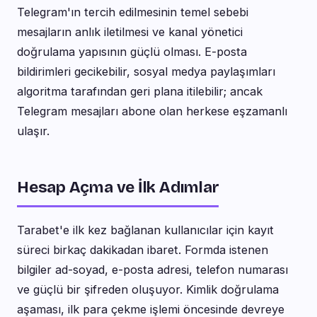
Telegram'ın tercih edilmesinin temel sebebi
mesajların anlık iletilmesi ve kanal yönetici
doğrulama yapısının güçlü olması. E-posta
bildirimleri gecikebilir, sosyal medya paylaşımları
algoritma tarafından geri plana itilebilir; ancak
Telegram mesajları abone olan herkese eşzamanlı
ulaşır.
Hesap Açma ve İlk Adımlar
Tarabet'e ilk kez bağlanan kullanıcılar için kayıt
süreci birkaç dakikadan ibaret. Formda istenen
bilgiler ad-soyad, e-posta adresi, telefon numarası
ve güçlü bir şifreden oluşuyor. Kimlik doğrulama
aşaması, ilk para çekme işlemi öncesinde devreye