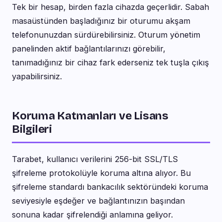
Tek bir hesap, birden fazla cihazda geçerlidir. Sabah
masaüstünden başladığınız bir oturumu akşam
telefonunuzdan sürdürebilirsiniz. Oturum yönetim
panelinden aktif bağlantılarınızı görebilir,
tanımadığınız bir cihaz fark ederseniz tek tuşla çıkış
yapabilirsiniz.
Koruma Katmanları ve Lisans
Bilgileri
Tarabet, kullanıcı verilerini 256-bit SSL/TLS
şifreleme protokolüyle koruma altına alıyor. Bu
şifreleme standardı bankacılık sektöründeki koruma
seviyesiyle eşdeğer ve bağlantınızın başından
sonuna kadar şifrelendiği anlamına geliyor.