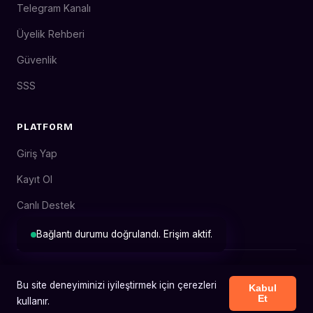
Telegram Kanalı
Üyelik Rehberi
Güvenlik
SSS
PLATFORM
Giriş Yap
Kayıt Ol
Canlı Destek
Bağlantı durumu doğrulandı. Erişim aktif.
© 2026 Tarabet. Tüm hakları saklıdır. 18+ Sorumlu oyun ilkeleri
Bu site deneyiminizi iyileştirmek için çerezleri
geçerlidir.
Kabul
Et
kullanır.
Son güncelleme: 19 Haziran 2026