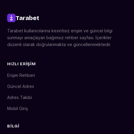
Tarabet
Tarabet kullanıcılarına kesintisiz erişim ve güncel bilgi
sunmayı amaçlayan bağımsız rehber sayfası. İçerikler
düzenli olarak doğrulanmakta ve güncellenmektedir.
HIZLI ERIŞIM
Erişim Rehberi
Güncel Adres
Adres Takibi
Mobil Giriş
BILGI