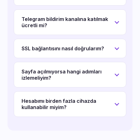
indirmeye gerek yoktur. Tarayıcının güncel
Adres değişiklikleri yalnızca alan adını etkiler.
sürümde olduğundan emin olmanız yeterli.
Bakiye, oyun geçmişi ve kişisel ayarlarınız
Telegram bildirim kanalına katılmak
ücretli mi?
sunucu tarafında saklanır. Yeni bağlantıyla
oturum açtığınızda tüm verileriniz olduğu gibi
Hayır, kanal tamamen ücretsiz ve herkese
karşınıza çıkar.
açık. Abone olduktan sonra adres
SSL bağlantısını nasıl doğrularım?
güncellemeleri, bakım süreleri ve kampanya
Tarayıcınızın adres çubuğundaki kilit
duyurularını anlık bildirimle alırsınız. Bildirimleri
simgesine bakın. Kilit görünüyorsa bağlantınız
istediğiniz zaman sessize alabilirsiniz.
Sayfa açılmıyorsa hangi adımları
izlemeliyim?
256-bit şifrelemeyle korunuyor demektir.
Simgeye tıklayarak sertifika detaylarını ve
DNS önbelleğinizi temizleyerek ve farklı bir
geçerlilik süresini inceleyebilirsiniz.
tarayıcıyla deneyerek başlayın. Sorun devam
Hesabımı birden fazla cihazda
kullanabilir miyim?
ederse internet sağlayıcınızın kısıtlama
uyguluyor olma olasılığını değerlendirip
Evet, hesabınız cihaza bağlı değildir.
Google DNS (8.8.8.8) veya Cloudflare DNS
Masaüstü bilgisayar, tablet ve telefon gibi
(1.1.1.1) gibi alternatif sunuculara geçebilirsiniz.
farklı cihazlardan aynı kullanıcı bilgilerinizle