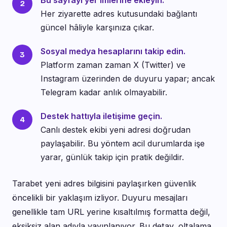
Bu sayfayı yer imlerine ekleyin.
Her ziyarette adres kutusundaki bağlantı
güncel hâliyle karşınıza çıkar.
Sosyal medya hesaplarını takip edin.
Platform zaman zaman X (Twitter) ve
Instagram üzerinden de duyuru yapar; ancak
Telegram kadar anlık olmayabilir.
Destek hattıyla iletişime geçin.
Canlı destek ekibi yeni adresi doğrudan
paylaşabilir. Bu yöntem acil durumlarda işe
yarar, günlük takip için pratik değildir.
Tarabet yeni adres bilgisini paylaşırken güvenlik
öncelikli bir yaklaşım izliyor. Duyuru mesajları
genellikle tam URL yerine kısaltılmış formatta değil,
eksiksiz alan adıyla yayınlanıyor. Bu detay, oltalama