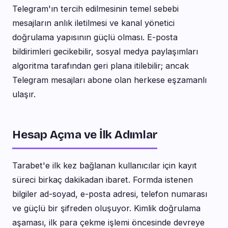
Telegram'ın tercih edilmesinin temel sebebi
mesajların anlık iletilmesi ve kanal yönetici
doğrulama yapısının güçlü olması. E-posta
bildirimleri gecikebilir, sosyal medya paylaşımları
algoritma tarafından geri plana itilebilir; ancak
Telegram mesajları abone olan herkese eşzamanlı
ulaşır.
Hesap Açma ve İlk Adımlar
Tarabet'e ilk kez bağlanan kullanıcılar için kayıt
süreci birkaç dakikadan ibaret. Formda istenen
bilgiler ad-soyad, e-posta adresi, telefon numarası
ve güçlü bir şifreden oluşuyor. Kimlik doğrulama
aşaması, ilk para çekme işlemi öncesinde devreye