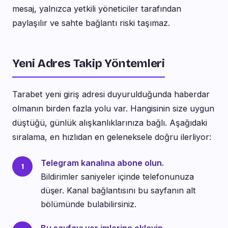
mesaj, yalnızca yetkili yöneticiler tarafından
paylaşılır ve sahte bağlantı riski taşımaz.
Yeni Adres Takip Yöntemleri
Tarabet yeni giriş adresi duyurulduğunda haberdar
olmanın birden fazla yolu var. Hangisinin size uygun
düştüğü, günlük alışkanlıklarınıza bağlı. Aşağıdaki
sıralama, en hızlıdan en geleneksele doğru ilerliyor:
Telegram kanalına abone olun.
Bildirimler saniyeler içinde telefonunuza
düşer. Kanal bağlantısını bu sayfanın alt
bölümünde bulabilirsiniz.