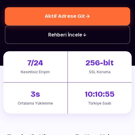
Aktif Adrese Git
Rehberi İncele
7/24
256-bit
Kesintisiz Erişim
SSL Koruma
3s
10:10:56
Ortalama Yüklenme
Türkiye Saati