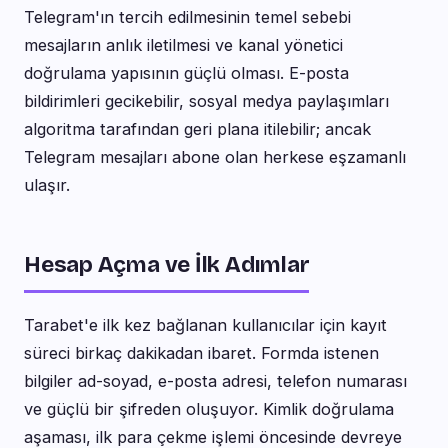
Telegram'ın tercih edilmesinin temel sebebi
mesajların anlık iletilmesi ve kanal yönetici
doğrulama yapısının güçlü olması. E-posta
bildirimleri gecikebilir, sosyal medya paylaşımları
algoritma tarafından geri plana itilebilir; ancak
Telegram mesajları abone olan herkese eşzamanlı
ulaşır.
Hesap Açma ve İlk Adımlar
Tarabet'e ilk kez bağlanan kullanıcılar için kayıt
süreci birkaç dakikadan ibaret. Formda istenen
bilgiler ad-soyad, e-posta adresi, telefon numarası
ve güçlü bir şifreden oluşuyor. Kimlik doğrulama
aşaması, ilk para çekme işlemi öncesinde devreye