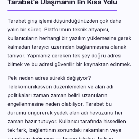
Tarabet'e Ulaşmanın En Kısa Yolu
Tarabet giriş işlemi düşündüğünüzden çok daha
yalın bir süreç. Platformun teknik altyapısı,
kullanıcıların herhangi bir yazılım yüklemesine gerek
kalmadan tarayıcı üzerinden bağlanmasına olanak
tanıyor. Yapmanız gereken tek şey doğru adresi
bilmek ve bu adresi güvenilir bir kaynaktan edinmek.
Peki neden adres sürekli değişiyor?
Telekomünikasyon düzenlemeleri ve alan adı
politikaları zaman zaman belirli uzantıların
engellenmesine neden olabiliyor. Tarabet bu
durumu öngörerek yedek alan adı havuzunu her
zaman hazır tutuyor. Kullanıcı tarafında hissedilen
tek fark, bağlantının sonundaki rakamların veya
uzantının değişmesi — hesap bilgileri, bakiye