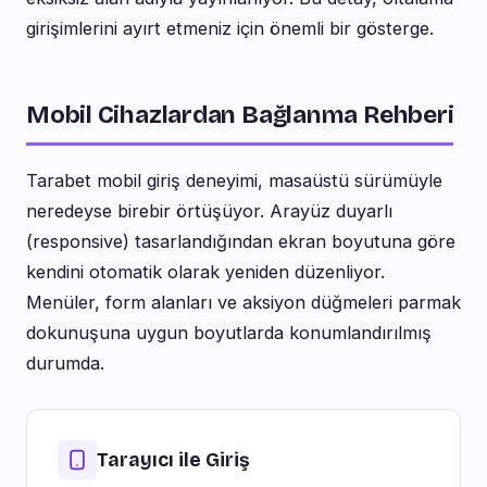
girişimlerini ayırt etmeniz için önemli bir gösterge.
Mobil Cihazlardan Bağlanma Rehberi
Tarabet mobil giriş deneyimi, masaüstü sürümüyle
neredeyse birebir örtüşüyor. Arayüz duyarlı
(responsive) tasarlandığından ekran boyutuna göre
kendini otomatik olarak yeniden düzenliyor.
Menüler, form alanları ve aksiyon düğmeleri parmak
dokunuşuna uygun boyutlarda konumlandırılmış
durumda.
Tarayıcı ile Giriş