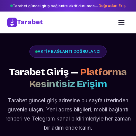
Doğrudan Eriş
Tarabet güncel giriş bağlantısı aktif durumda
—
Tarabet
AKTIF BAĞLANTI DOĞRULANDI
Tarabet Giriş —
Platforma
Kesintisiz Erişim
Tarabet güncel giriş adresine bu sayfa üzerinden
güvenle ulaşın. Yeni adres bilgileri, mobil bağlantı
rehberi ve Telegram kanal bildirimleriyle her zaman
bir adım önde kalın.