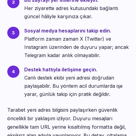
Bu sayfayı yer imlerine ekleyin.
Her ziyarette adres kutusundaki bağlantı
güncel hâliyle karşınıza çıkar.
Sosyal medya hesaplarını takip edin.
Platform zaman zaman X (Twitter) ve
Instagram üzerinden de duyuru yapar; ancak
Telegram kadar anlık olmayabilir.
Destek hattıyla iletişime geçin.
Canlı destek ekibi yeni adresi doğrudan
paylaşabilir. Bu yöntem acil durumlarda işe
yarar, günlük takip için pratik değildir.
Tarabet yeni adres bilgisini paylaşırken güvenlik
öncelikli bir yaklaşım izliyor. Duyuru mesajları
genellikle tam URL yerine kısaltılmış formatta değil,
eksiksiz alan adıyla yayınlanıyor. Bu detay, oltalama