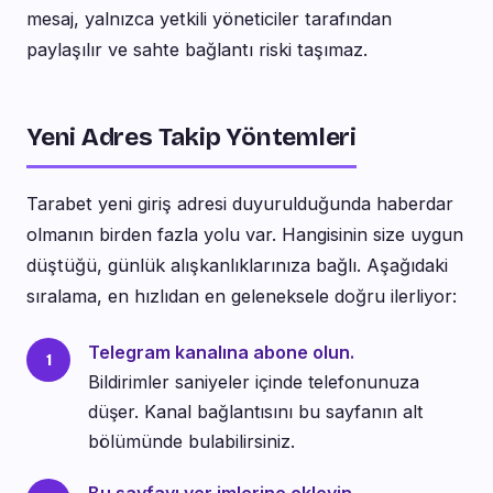
mesaj, yalnızca yetkili yöneticiler tarafından
paylaşılır ve sahte bağlantı riski taşımaz.
Yeni Adres Takip Yöntemleri
Tarabet yeni giriş adresi duyurulduğunda haberdar
olmanın birden fazla yolu var. Hangisinin size uygun
düştüğü, günlük alışkanlıklarınıza bağlı. Aşağıdaki
sıralama, en hızlıdan en geleneksele doğru ilerliyor:
Telegram kanalına abone olun.
Bildirimler saniyeler içinde telefonunuza
düşer. Kanal bağlantısını bu sayfanın alt
bölümünde bulabilirsiniz.