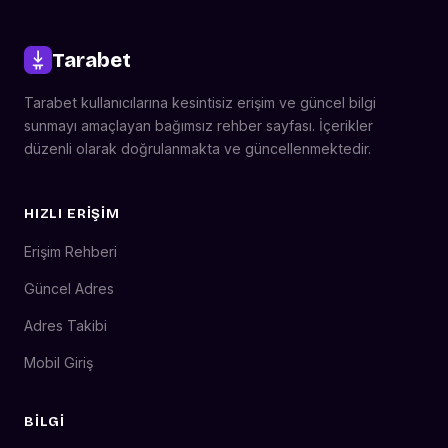
Tarabet
Tarabet kullanıcılarına kesintisiz erişim ve güncel bilgi
sunmayı amaçlayan bağımsız rehber sayfası. İçerikler
düzenli olarak doğrulanmakta ve güncellenmektedir.
HIZLI ERIŞIM
Erişim Rehberi
Güncel Adres
Adres Takibi
Mobil Giriş
BILGI