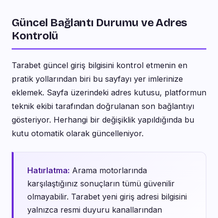
Güncel Bağlantı Durumu ve Adres
Kontrolü
Tarabet güncel giriş bilgisini kontrol etmenin en
pratik yollarından biri bu sayfayı yer imlerinize
eklemek. Sayfa üzerindeki adres kutusu, platformun
teknik ekibi tarafından doğrulanan son bağlantıyı
gösteriyor. Herhangi bir değişiklik yapıldığında bu
kutu otomatik olarak güncelleniyor.
Hatırlatma:
Arama motorlarında
karşılaştığınız sonuçların tümü güvenilir
olmayabilir. Tarabet yeni giriş adresi bilgisini
yalnızca resmi duyuru kanallarından