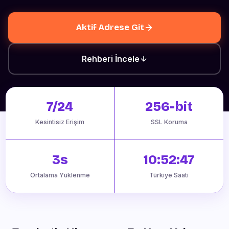
Aktif Adrese Git
Rehberi İncele
7/24
256-bit
Kesintisiz Erişim
SSL Koruma
3s
10:52:48
Ortalama Yüklenme
Türkiye Saati