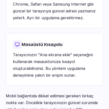
Chrome, Safari veya Samsung Internet gibi
güncel bir tarayıcıya güncel adresi yazmanız
yeterli. Ayrı bir uygulama gerektirmez.
Masaüstü Kısayolu
Tarayıcınızın "Ana ekrana ekle" seçeneğini
kullanarak masaüstünüze kısayol
oluşturabilirsiniz. Bu yöntem uygulama
deneyimine yakın bir erişim sunar.
Mobil bağlantıda dikkat edilmesi gereken birkaç
nokta var. Öncelikle tarayıcınızın güncel sürümde