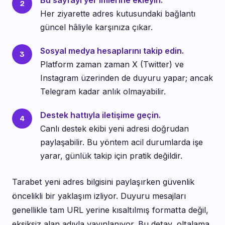
Bu sayfayı yer imlerine ekleyin.
Her ziyarette adres kutusundaki bağlantı
güncel hâliyle karşınıza çıkar.
Sosyal medya hesaplarını takip edin.
Platform zaman zaman X (Twitter) ve
Instagram üzerinden de duyuru yapar; ancak
Telegram kadar anlık olmayabilir.
Destek hattıyla iletişime geçin.
Canlı destek ekibi yeni adresi doğrudan
paylaşabilir. Bu yöntem acil durumlarda işe
yarar, günlük takip için pratik değildir.
Tarabet yeni adres bilgisini paylaşırken güvenlik
öncelikli bir yaklaşım izliyor. Duyuru mesajları
genellikle tam URL yerine kısaltılmış formatta değil,
eksiksiz alan adıyla yayınlanıyor. Bu detay, oltalama