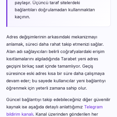
paylaşır. Üçüncü taraf sitelerdeki
bağlantıları doğrulamadan kullanmaktan
kaçının.
Adres değişimlerinin arkasındaki mekanizmayı
anlamak, süreci daha rahat takip etmenizi sağlar.
Alan adı sağlayıcıları belirli coğrafyalardaki erişim
kısıtlamalarını algıladığında Tarabet yeni adres
geçişini birkaç saat içinde tamamlıyor. Geçiş
süresince eski adres kısa bir süre daha çalışmaya
devam eder; bu sayede kullanıcılar yeni bağlantıyı
öğrenmek için yeterli zamana sahip olur.
Güncel bağlantıyı takip edebileceğiniz diğer güvenilir
kaynak ise aşağıda detaylı anlattığımız
Telegram
bildirim kanalı
. Kanal üzerinden gönderilen her