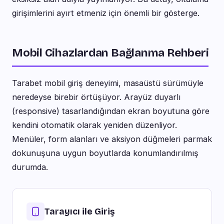
girişimlerini ayırt etmeniz için önemli bir gösterge.
Mobil Cihazlardan Bağlanma Rehberi
Tarabet mobil giriş deneyimi, masaüstü sürümüyle
neredeyse birebir örtüşüyor. Arayüz duyarlı
(responsive) tasarlandığından ekran boyutuna göre
kendini otomatik olarak yeniden düzenliyor.
Menüler, form alanları ve aksiyon düğmeleri parmak
dokunuşuna uygun boyutlarda konumlandırılmış
durumda.
Tarayıcı ile Giriş