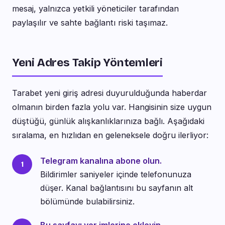
mesaj, yalnızca yetkili yöneticiler tarafından
paylaşılır ve sahte bağlantı riski taşımaz.
Yeni Adres Takip Yöntemleri
Tarabet yeni giriş adresi duyurulduğunda haberdar
olmanın birden fazla yolu var. Hangisinin size uygun
düştüğü, günlük alışkanlıklarınıza bağlı. Aşağıdaki
sıralama, en hızlıdan en geleneksele doğru ilerliyor:
Telegram kanalına abone olun.
Bildirimler saniyeler içinde telefonunuza
düşer. Kanal bağlantısını bu sayfanın alt
bölümünde bulabilirsiniz.