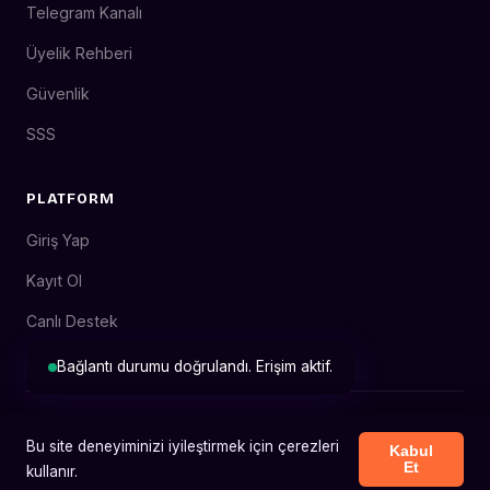
Telegram Kanalı
Üyelik Rehberi
Güvenlik
SSS
PLATFORM
Giriş Yap
Kayıt Ol
Canlı Destek
Bağlantı durumu doğrulandı. Erişim aktif.
© 2026 Tarabet. Tüm hakları saklıdır. 18+ Sorumlu oyun ilkeleri
Bu site deneyiminizi iyileştirmek için çerezleri
geçerlidir.
Kabul
Et
kullanır.
Son güncelleme: 19 Haziran 2026