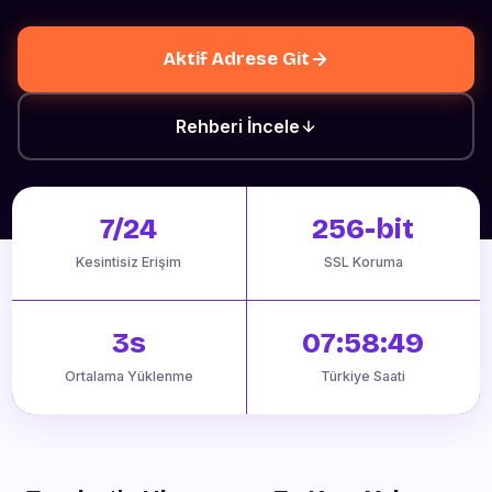
Aktif Adrese Git
Rehberi İncele
7/24
256-bit
Kesintisiz Erişim
SSL Koruma
3s
07:58:50
Ortalama Yüklenme
Türkiye Saati