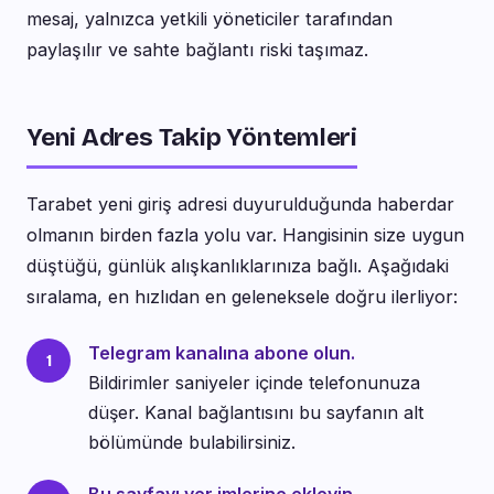
mesaj, yalnızca yetkili yöneticiler tarafından
paylaşılır ve sahte bağlantı riski taşımaz.
Yeni Adres Takip Yöntemleri
Tarabet yeni giriş adresi duyurulduğunda haberdar
olmanın birden fazla yolu var. Hangisinin size uygun
düştüğü, günlük alışkanlıklarınıza bağlı. Aşağıdaki
sıralama, en hızlıdan en geleneksele doğru ilerliyor:
Telegram kanalına abone olun.
Bildirimler saniyeler içinde telefonunuza
düşer. Kanal bağlantısını bu sayfanın alt
bölümünde bulabilirsiniz.