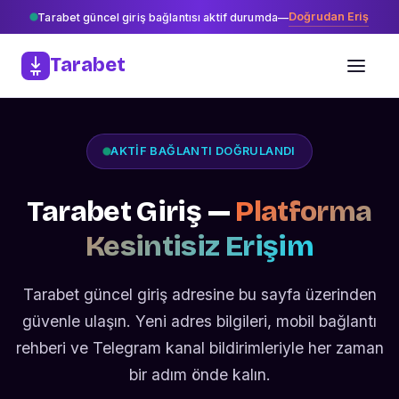
Doğrudan Eriş
Tarabet güncel giriş bağlantısı aktif durumda
—
Tarabet
AKTIF BAĞLANTI DOĞRULANDI
Tarabet Giriş —
Platforma
Kesintisiz Erişim
Tarabet güncel giriş adresine bu sayfa üzerinden
güvenle ulaşın. Yeni adres bilgileri, mobil bağlantı
rehberi ve Telegram kanal bildirimleriyle her zaman
bir adım önde kalın.