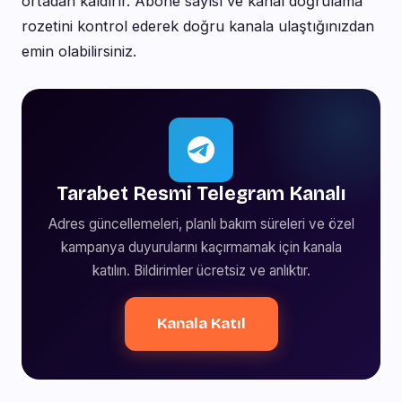
ortadan kaldırır. Abone sayısı ve kanal doğrulama
rozetini kontrol ederek doğru kanala ulaştığınızdan
emin olabilirsiniz.
Tarabet Resmi Telegram Kanalı
Adres güncellemeleri, planlı bakım süreleri ve özel
kampanya duyurularını kaçırmamak için kanala
katılın. Bildirimler ücretsiz ve anlıktır.
Kanala Katıl