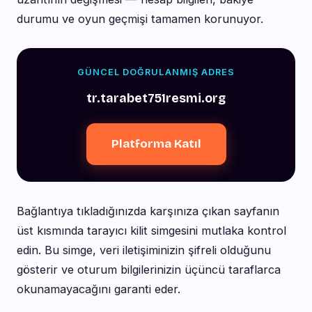
durumu ve oyun geçmişi tamamen korunuyor.
GÜNCEL DOĞRULANMIŞ ADRES
tr.tarabet751resmi.org
Platforma Katıl
Bağlantıya tıkladığınızda karşınıza çıkan sayfanın
üst kısmında tarayıcı kilit simgesini mutlaka kontrol
edin. Bu simge, veri iletişiminizin şifreli olduğunu
gösterir ve oturum bilgilerinizin üçüncü taraflarca
okunamayacağını garanti eder.