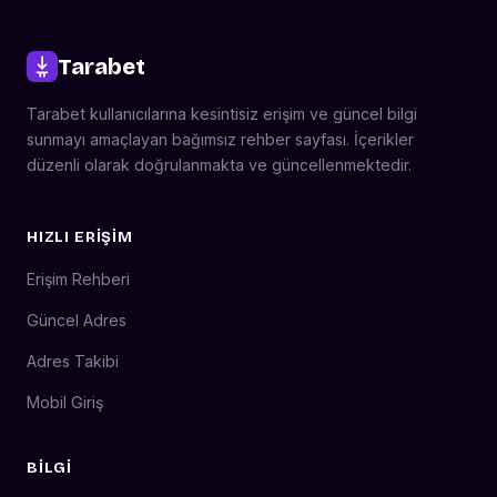
Tarabet
Tarabet kullanıcılarına kesintisiz erişim ve güncel bilgi
sunmayı amaçlayan bağımsız rehber sayfası. İçerikler
düzenli olarak doğrulanmakta ve güncellenmektedir.
HIZLI ERIŞIM
Erişim Rehberi
Güncel Adres
Adres Takibi
Mobil Giriş
BILGI