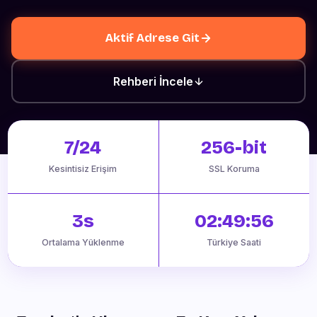
Aktif Adrese Git
Rehberi İncele
7/24
256-bit
Kesintisiz Erişim
SSL Koruma
3s
02:49:57
Ortalama Yüklenme
Türkiye Saati