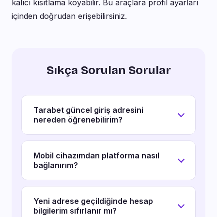
kalıcı kısıtlama koyabilir. Bu araçlara profil ayarları
içinden doğrudan erişebilirsiniz.
Sıkça Sorulan Sorular
Tarabet güncel giriş adresini
nereden öğrenebilirim?
Bu sayfadaki adres kutusu düzenli olarak
güncellenmektedir. Bunun yanı sıra Tarabet
Mobil cihazımdan platforma nasıl
bağlanırım?
Telegram kanalını takip ederek her yeni
bağlantı bildirimini anında alabilirsiniz. Kanal
Telefonunuzun varsayılan tarayıcısına güncel
duyuruları yalnızca yetkili yöneticiler
adresi girerek doğrudan erişebilirsiniz. Arayüz
Yeni adrese geçildiğinde hesap
tarafından paylaşılır.
bilgilerim sıfırlanır mı?
mobil uyumlu olduğundan ekstra uygulama