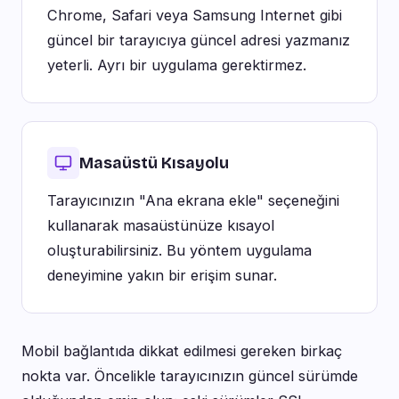
Chrome, Safari veya Samsung Internet gibi
güncel bir tarayıcıya güncel adresi yazmanız
yeterli. Ayrı bir uygulama gerektirmez.
Masaüstü Kısayolu
Tarayıcınızın "Ana ekrana ekle" seçeneğini
kullanarak masaüstünüze kısayol
oluşturabilirsiniz. Bu yöntem uygulama
deneyimine yakın bir erişim sunar.
Mobil bağlantıda dikkat edilmesi gereken birkaç
nokta var. Öncelikle tarayıcınızın güncel sürümde