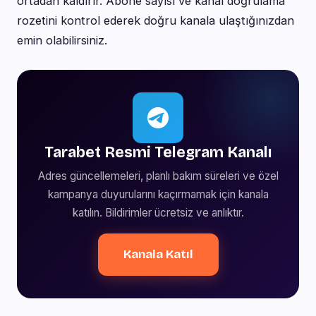
ortadan kaldırır. Abone sayısı ve kanal doğrulama
rozetini kontrol ederek doğru kanala ulaştığınızdan
emin olabilirsiniz.
Tarabet Resmi Telegram Kanalı
Adres güncellemeleri, planlı bakım süreleri ve özel
kampanya duyurularını kaçırmamak için kanala
katılın. Bildirimler ücretsiz ve anlıktır.
Kanala Katıl