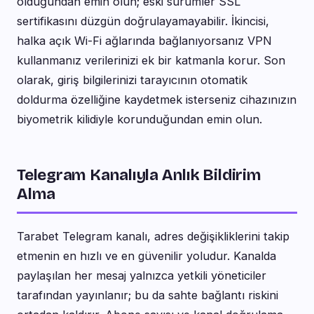
olduğundan emin olun; eski sürümler SSL
sertifikasını düzgün doğrulayamayabilir. İkincisi,
halka açık Wi-Fi ağlarında bağlanıyorsanız VPN
kullanmanız verilerinizi ek bir katmanla korur. Son
olarak, giriş bilgilerinizi tarayıcının otomatik
doldurma özelliğine kaydetmek isterseniz cihazınızın
biyometrik kilidiyle korunduğundan emin olun.
Telegram Kanalıyla Anlık Bildirim
Alma
Tarabet Telegram kanalı, adres değişikliklerini takip
etmenin en hızlı ve en güvenilir yoludur. Kanalda
paylaşılan her mesaj yalnızca yetkili yöneticiler
tarafından yayınlanır; bu da sahte bağlantı riskini