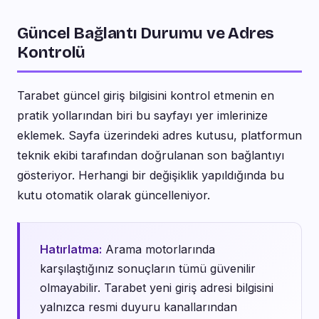
Güncel Bağlantı Durumu ve Adres
Kontrolü
Tarabet güncel giriş bilgisini kontrol etmenin en
pratik yollarından biri bu sayfayı yer imlerinize
eklemek. Sayfa üzerindeki adres kutusu, platformun
teknik ekibi tarafından doğrulanan son bağlantıyı
gösteriyor. Herhangi bir değişiklik yapıldığında bu
kutu otomatik olarak güncelleniyor.
Hatırlatma:
Arama motorlarında
karşılaştığınız sonuçların tümü güvenilir
olmayabilir. Tarabet yeni giriş adresi bilgisini
yalnızca resmi duyuru kanallarından