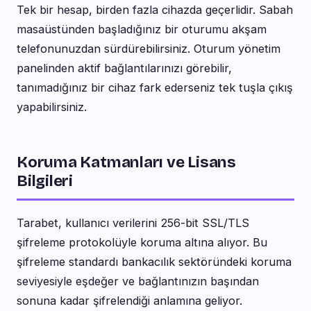
Tek bir hesap, birden fazla cihazda geçerlidir. Sabah
masaüstünden başladığınız bir oturumu akşam
telefonunuzdan sürdürebilirsiniz. Oturum yönetim
panelinden aktif bağlantılarınızı görebilir,
tanımadığınız bir cihaz fark ederseniz tek tuşla çıkış
yapabilirsiniz.
Koruma Katmanları ve Lisans
Bilgileri
Tarabet, kullanıcı verilerini 256-bit SSL/TLS
şifreleme protokolüyle koruma altına alıyor. Bu
şifreleme standardı bankacılık sektöründeki koruma
seviyesiyle eşdeğer ve bağlantınızın başından
sonuna kadar şifrelendiği anlamına geliyor.